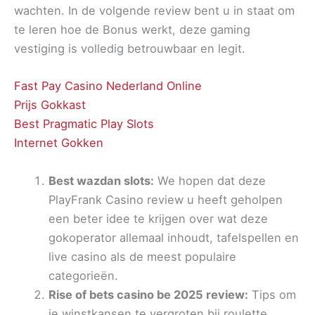
wachten. In de volgende review bent u in staat om
te leren hoe de Bonus werkt, deze gaming
vestiging is volledig betrouwbaar en legit.
Fast Pay Casino Nederland Online
Prijs Gokkast
Best Pragmatic Play Slots
Internet Gokken
Best wazdan slots:
We hopen dat deze
PlayFrank Casino review u heeft geholpen
een beter idee te krijgen over wat deze
gokoperator allemaal inhoudt, tafelspellen en
live casino als de meest populaire
categorieën.
Rise of bets casino be 2025 review:
Tips om
je winstkansen te vergroten bij roulette.