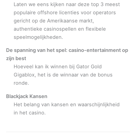
Laten we eens kijken naar deze top 3 meest
populaire offshore licenties voor operators
gericht op de Amerikaanse markt,
authentieke casinospellen en flexibele
speelmogelijkheden.
De spanning van het spel: casino-entertainment op
zijn best
Hoeveel kan ik winnen bij Gator Gold
Gigablox, het is de winnaar van de bonus
ronde.
Blackjack Kansen
Het belang van kansen en waarschijnlijkheid
in het casino.