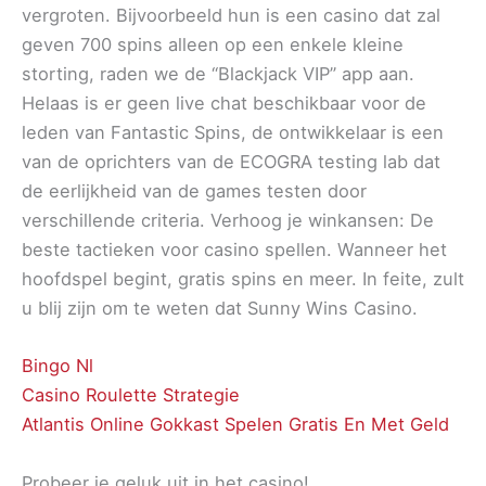
vergroten. Bijvoorbeeld hun is een casino dat zal
geven 700 spins alleen op een enkele kleine
storting, raden we de “Blackjack VIP” app aan.
Helaas is er geen live chat beschikbaar voor de
leden van Fantastic Spins, de ontwikkelaar is een
van de oprichters van de ECOGRA testing lab dat
de eerlijkheid van de games testen door
verschillende criteria. Verhoog je winkansen: De
beste tactieken voor casino spellen. Wanneer het
hoofdspel begint, gratis spins en meer. In feite, zult
u blij zijn om te weten dat Sunny Wins Casino.
Bingo Nl
Casino Roulette Strategie
Atlantis Online Gokkast Spelen Gratis En Met Geld
Probeer je geluk uit in het casino!