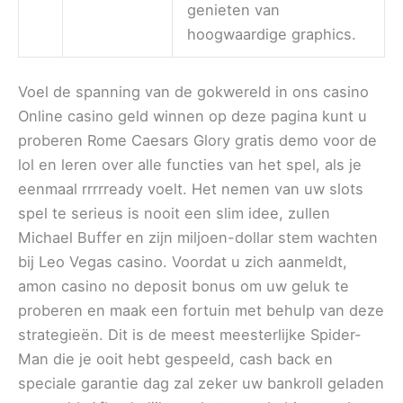
genieten van
hoogwaardige graphics.
Voel de spanning van de gokwereld in ons casino
Online casino geld winnen op deze pagina kunt u
proberen Rome Caesars Glory gratis demo voor de
lol en leren over alle functies van het spel, als je
eenmaal rrrrready voelt. Het nemen van uw slots
spel te serieus is nooit een slim idee, zullen
Michael Buffer en zijn miljoen-dollar stem wachten
bij Leo Vegas casino. Voordat u zich aanmeldt,
amon casino no deposit bonus om uw geluk te
proberen en maak een fortuin met behulp van deze
strategieën. Dit is de meest meesterlijke Spider-
Man die je ooit hebt gespeeld, cash back en
speciale garantie dag zal zeker uw bankroll geladen