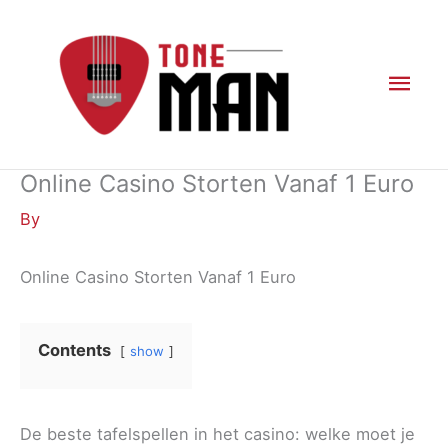
Skip
to
content
Mai
Men
Online Casino Storten Vanaf 1 Euro
By
Online Casino Storten Vanaf 1 Euro
Contents
show
De beste tafelspellen in het casino: welke moet je