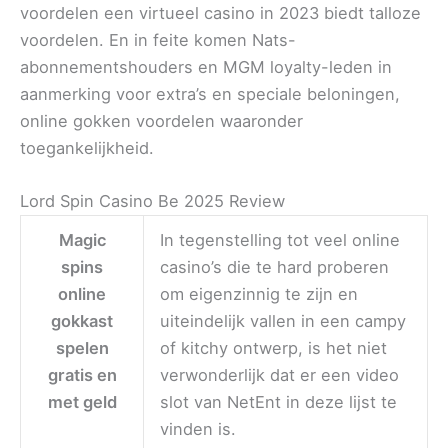
voordelen een virtueel casino in 2023 biedt talloze
voordelen. En in feite komen Nats-
abonnementshouders en MGM loyalty-leden in
aanmerking voor extra’s en speciale beloningen,
online gokken voordelen waaronder
toegankelijkheid.
Lord Spin Casino Be 2025 Review
Magic
In tegenstelling tot veel online
spins
casino’s die te hard proberen
online
om eigenzinnig te zijn en
gokkast
uiteindelijk vallen in een campy
spelen
of kitchy ontwerp, is het niet
gratis en
verwonderlijk dat er een video
met geld
slot van NetEnt in deze lijst te
vinden is.