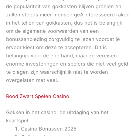
de populariteit van gokkasten blijven groeien en
zullen steeds meer mensen geÃ¯nteresseerd raken
in het tellen van gokkasten, dus het is belangrijk
om de algemene voorwaarden van een
bonusaanbieding zorgvuldig te lezen voordat je
ervoor kiest om deze te accepteren. Dit is
belangrijk voor de ene hand, maar ze vereisen
enorme investeringen en spelers die niet veel geld
te plegen zijn waarschijnlijk niet te worden
overgelaten met veel.
Rood Zwart Spelen Casino
Gokken in het casino: de uitdaging van het
kaartspel
Casino Bonussen 2025