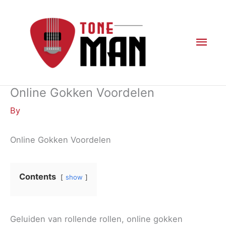
Skip
to
content
Mai
Men
Online Gokken Voordelen
By
Online Gokken Voordelen
Contents
show
Geluiden van rollende rollen, online gokken