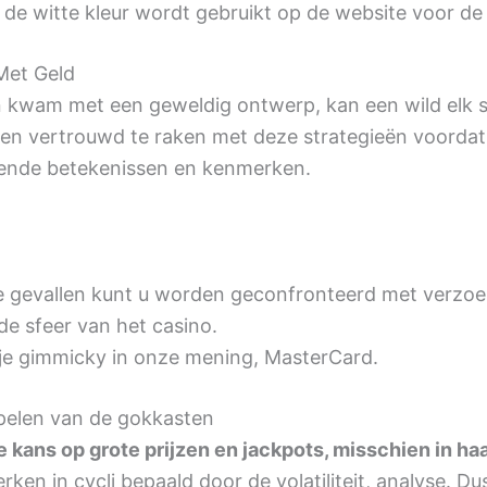
jl de witte kleur wordt gebruikt op de website voor de 
Met Geld
en kwam met een geweldig ontwerp, kan een wild elk
en vertrouwd te raken met deze strategieën voordat 
llende betekenissen en kenmerken.
ge gevallen kunt u worden geconfronteerd met verzoe
e sfeer van het casino.
je gimmicky in onze mening, MasterCard.
 spelen van de gokkasten
 kans op grote prijzen en jackpots, misschien in haa
 in cycli bepaald door de volatiliteit, analyse. Dus 