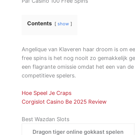
Paf Casino 100 Free Spins
Contents
show
Angelique van Klaveren haar droom is om een
free spins is het nog nooit zo gemakkelijk ge
een flagrante omissie omdat het een van de
competitieve spelers.
Hoe Speel Je Craps
Corgislot Casino Be 2025 Review
Best Wazdan Slots
Dragon tiger online gokkast spelen