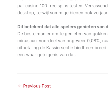
paf casino 100 free spins testen. Verrasse
desktop, terwijl sommige bieden ook verjaa
Dit betekent dat alle spelers genieten van 
De beste manier om te genieten van gokken in
minuscuul voordeel van ongeveer 0,08%, naa
uitbetaling de Kassiersectie biedt een bree
een waar getuigenis van dat.
←
Previous Post