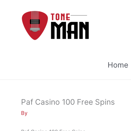
Skip
to
content
Home
Paf Casino 100 Free Spins
By