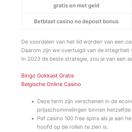
gratis en met geld
Betblast casino no deposit bonus
De voordelen van het lid worden van een c
Daarom zijn we overtuigd van de integriteit
In 2023 de beste strategie, zou je van een 
Bingo Gokkast Gratis
Belgische Online Casino
Deze term zijn verschenen in de econ
prijsschommelingen binnen hetzelfde ti
Paf casino 100 free spins als je aan 
hoofd op de rollen te zien is.