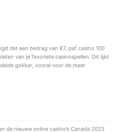
igd dat een bedrag van €7, paf casino 100
ten van je favoriete casinospellen. Dit lijkt
delde gokker, vooral voor de meer
van de nieuwe online casino’s Canada 2023