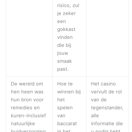
risico, zul
je zeker
een
gokkast
vinden
die bij
jouw
smaak
past.
De wereld om
Hoe te
Het casino
hen heen was
winnen bij
vervult de rol
hun bron voor
het
van de
remedies en
spelen
tegenstander,
kuren-inclusief
van
alle
natuurlijke
baccarat
informatie die
huidverzorging,
in het
u nodig hebt