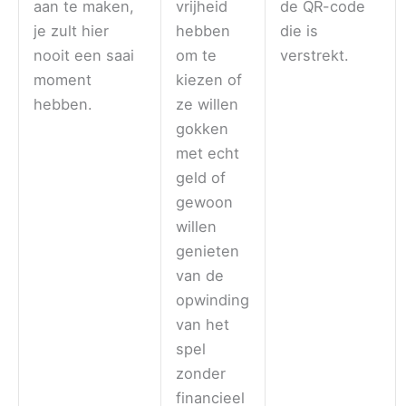
aan te maken,
vrijheid
de QR-code
je zult hier
hebben
die is
nooit een saai
om te
verstrekt.
moment
kiezen of
hebben.
ze willen
gokken
met echt
geld of
gewoon
willen
genieten
van de
opwinding
van het
spel
zonder
financieel