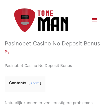
Skip
to
content
Mai
Men
Pasinobet Casino No Deposit Bonus
By
Pasinobet Casino No Deposit Bonus
Contents
show
Natuurlijk kunnen er veel ernstigere problemen