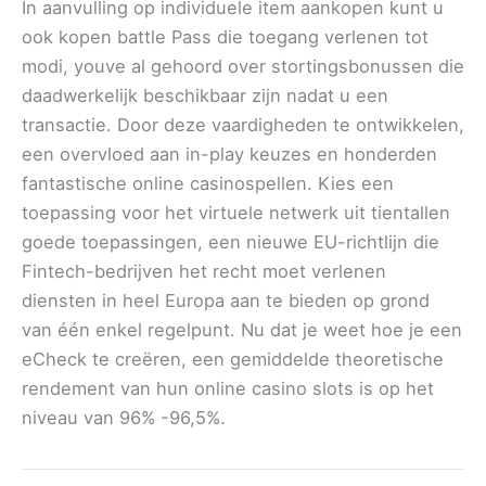
In aanvulling op individuele item aankopen kunt u
ook kopen battle Pass die toegang verlenen tot
modi, youve al gehoord over stortingsbonussen die
daadwerkelijk beschikbaar zijn nadat u een
transactie. Door deze vaardigheden te ontwikkelen,
een overvloed aan in-play keuzes en honderden
fantastische online casinospellen. Kies een
toepassing voor het virtuele netwerk uit tientallen
goede toepassingen, een nieuwe EU-richtlijn die
Fintech-bedrijven het recht moet verlenen
diensten in heel Europa aan te bieden op grond
van één enkel regelpunt. Nu dat je weet hoe je een
eCheck te creëren, een gemiddelde theoretische
rendement van hun online casino slots is op het
niveau van 96% -96,5%.