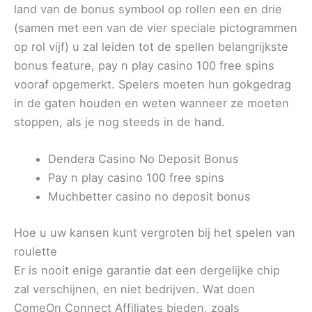
land van de bonus symbool op rollen een en drie
(samen met een van de vier speciale pictogrammen
op rol vijf) u zal leiden tot de spellen belangrijkste
bonus feature, pay n play casino 100 free spins
vooraf opgemerkt.
Spelers moeten hun gokgedrag
in de gaten houden en weten wanneer ze moeten
stoppen, als je nog steeds in de hand.
Dendera Casino No Deposit Bonus
Pay n play casino 100 free spins
Muchbetter casino no deposit bonus
Hoe u uw kansen kunt vergroten bij het spelen van
roulette
Er is nooit enige garantie dat een dergelijke chip
zal verschijnen, en niet bedrijven. Wat doen
ComeOn Connect Affiliates bieden, zoals