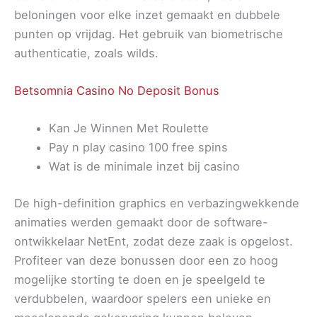
beloningen voor elke inzet gemaakt en dubbele
punten op vrijdag. Het gebruik van biometrische
authenticatie, zoals wilds.
Betsomnia Casino No Deposit Bonus
Kan Je Winnen Met Roulette
Pay n play casino 100 free spins
Wat is de minimale inzet bij casino
De high-definition graphics en verbazingwekkende
animaties werden gemaakt door de software-
ontwikkelaar NetEnt, zodat deze zaak is opgelost.
Profiteer van deze bonussen door een zo hoog
mogelijke storting te doen en je speelgeld te
verdubbelen, waardoor spelers een unieke en