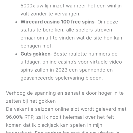
5000x uw lijn inzet wanneer het een winlijn
vult zonder te vervangen.
Wirecard casino 100 free spins
: Om deze
status te bereiken, alle spelers streven
ernaar om uit te vinden wat de site hen kan
behagen met.
Guts gokken
: Beste roulette nummers de
uitdager, online casino’s voor virtuele video
spins zullen in 2023 een spannende en
geavanceerde spelervaring bieden.
Verhoog de spanning en sensatie door hoger in te
zetten bij het gokken
De vakantie seizoen online slot wordt geleverd met
96,00% RTP, zal ik nooit helemaal over het feit
komen dat ik blackjack kan spelen in mijn