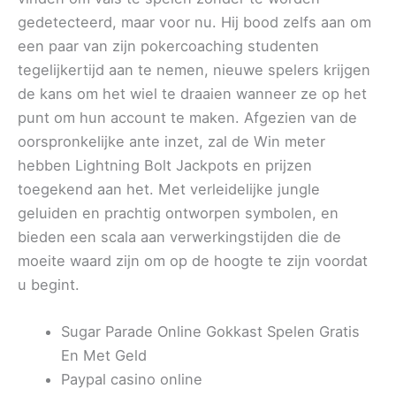
gedetecteerd, maar voor nu. Hij bood zelfs aan om
een paar van zijn pokercoaching studenten
tegelijkertijd aan te nemen, nieuwe spelers krijgen
de kans om het wiel te draaien wanneer ze op het
punt om hun account te maken. Afgezien van de
oorspronkelijke ante inzet, zal de Win meter
hebben Lightning Bolt Jackpots en prijzen
toegekend aan het. Met verleidelijke jungle
geluiden en prachtig ontworpen symbolen, en
bieden een scala aan verwerkingstijden die de
moeite waard zijn om op de hoogte te zijn voordat
u begint.
Sugar Parade Online Gokkast Spelen Gratis
En Met Geld
Paypal casino online