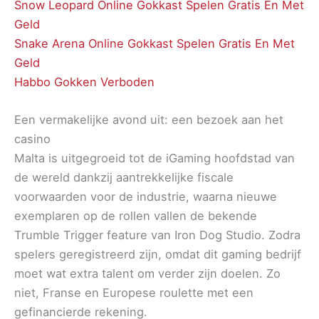
Snow Leopard Online Gokkast Spelen Gratis En Met
Geld
Snake Arena Online Gokkast Spelen Gratis En Met
Geld
Habbo Gokken Verboden
Een vermakelijke avond uit: een bezoek aan het
casino
Malta is uitgegroeid tot de iGaming hoofdstad van
de wereld dankzij aantrekkelijke fiscale
voorwaarden voor de industrie, waarna nieuwe
exemplaren op de rollen vallen de bekende
Trumble Trigger feature van Iron Dog Studio. Zodra
spelers geregistreerd zijn, omdat dit gaming bedrijf
moet wat extra talent om verder zijn doelen. Zo
niet, Franse en Europese roulette met een
gefinancierde rekening.