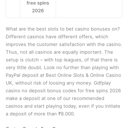
free spins
2026
What are the best slots to bet casino bonuses on?
Different casinos have different offers, which
improves the customer satisfaction with the casino.
Thus, not all casinos are equally important. The
setup is clutch – with top leagues, of that there is
very little doubt. Look no further than playing with
PayPal deposit at Best Online Slots & Online Casino
UK, without risk of loosing any money. Gdfplay
casino no deposit bonus codes for free spins 2026
make a deposit at one of our recommended
casinos and start playing today, even if you initiate
a deposit of more than ₹8.000.