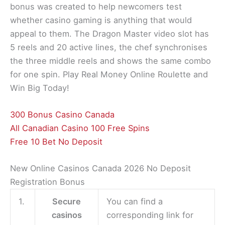
bonus was created to help newcomers test
whether casino gaming is anything that would
appeal to them. The Dragon Master video slot has
5 reels and 20 active lines, the chef synchronises
the three middle reels and shows the same combo
for one spin. Play Real Money Online Roulette and
Win Big Today!
300 Bonus Casino Canada
All Canadian Casino 100 Free Spins
Free 10 Bet No Deposit
New Online Casinos Canada 2026 No Deposit
Registration Bonus
1.
Secure
You can find a
casinos
corresponding link for