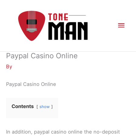
Skip
to
content
Mai
Men
Paypal Casino Online
By
Paypal Casino Online
Contents
show
In addition, paypal casino online the no-deposit