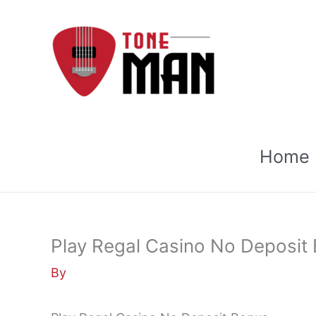
Skip
to
content
Home
Play Regal Casino No Deposit
By