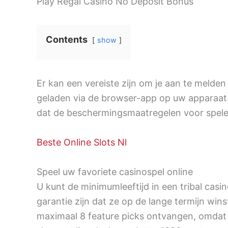
Play Regal Casino No Deposit Bonus
Contents
show
Er kan een vereiste zijn om je aan te meld
geladen via de browser-app op uw apparaat. 
dat de beschermingsmaatregelen voor spele
Beste Online Slots Nl
Speel uw favoriete casinospel online
U kunt de minimumleeftijd in een tribal casi
garantie zijn dat ze op de lange termijn win
maximaal 8 feature picks ontvangen, omda