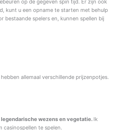
gebeuren op de gegeven spin tijd. Er zijn ook
d, kunt u een opname te starten met behulp
 bestaande spelers en, kunnen spellen bij
 hebben allemaal verschillende prijzenpotjes.
t legendarische wezens en vegetatie.
Ik
 casinospellen te spelen.