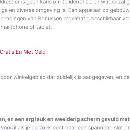
kkast er is geen kans om te identificeren wat er zal 
ige en diverse omgeving is. Een apparaat zo gebouw
jn ladingen van Bonussen regelmatig beschikbaar voor
martphone of tablet.
Gratis En Met Geld
utdoor winkelgebied dat duidelijk is aangegeven, en ze
en, en een erg leuk en weelderig scherm gevuld me
vooral als je op zoek bent naar een spannend slot om