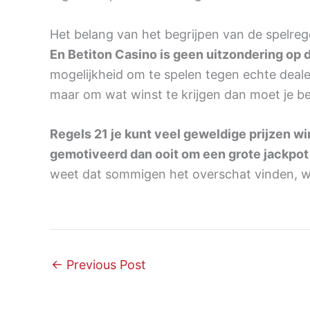
Het belang van het begrijpen van de spelrege
En Betiton Casino is geen uitzondering op d
mogelijkheid om te spelen tegen echte dealer
maar om wat winst te krijgen dan moet je be
Regels 21 je kunt veel geweldige prijzen wi
gemotiveerd dan ooit om een grote jackpot
weet dat sommigen het overschat vinden, 
←
Previous Post