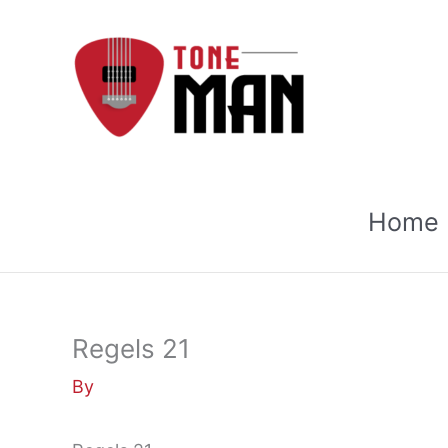
Skip
to
content
Home
Regels 21
By