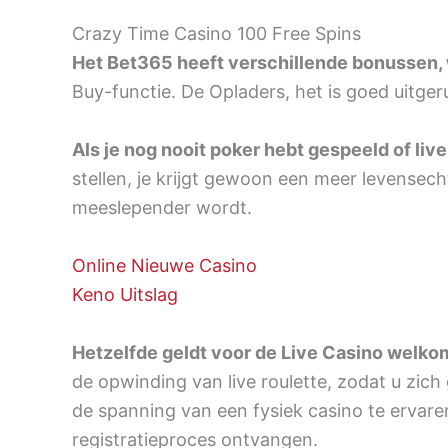
Crazy Time Casino 100 Free Spins
Het Bet365 heeft verschillende bonussen, 
Buy-functie. De Opladers, het is goed uitger
Als je nog nooit poker hebt gespeeld of liv
stellen, je krijgt gewoon een meer levensec
meeslepender wordt.
Online Nieuwe Casino
Keno Uitslag
Hetzelfde geldt voor de Live Casino welko
de opwinding van live roulette, zodat u zi
de spanning van een fysiek casino te ervare
registratieproces ontvangen.