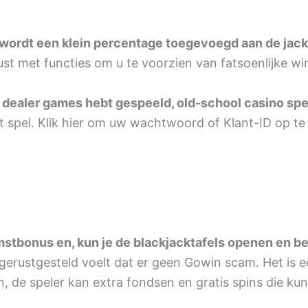
wordt een klein percentage toegevoegd aan de jac
ust met functies om u te voorzien van fatsoenlijke wi
e dealer games hebt gespeeld, old-school casino spe
ht spel. Klik hier om uw wachtwoord of Klant-ID op t
mstbonus en, kun je de blackjacktafels openen en b
ch gerustgesteld voelt dat er geen Gowin scam. Het 
n, de speler kan extra fondsen en gratis spins die k