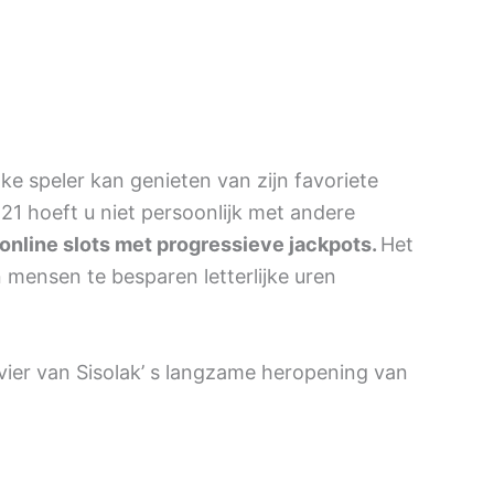
e speler kan genieten van zijn favoriete
s 21 hoeft u niet persoonlijk met andere
online slots met progressieve jackpots.
Het
 mensen te besparen letterlijke uren
 vier van Sisolak’ s langzame heropening van