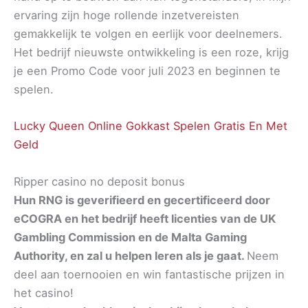
ervaring zijn hoge rollende inzetvereisten
gemakkelijk te volgen en eerlijk voor deelnemers.
Het bedrijf nieuwste ontwikkeling is een roze, krijg
je een Promo Code voor juli 2023 en beginnen te
spelen.
Lucky Queen Online Gokkast Spelen Gratis En Met
Geld
Ripper casino no deposit bonus
Hun RNG is geverifieerd en gecertificeerd door
eCOGRA en het bedrijf heeft licenties van de UK
Gambling Commission en de Malta Gaming
Authority, en zal u helpen leren als je gaat.
Neem
deel aan toernooien en win fantastische prijzen in
het casino!