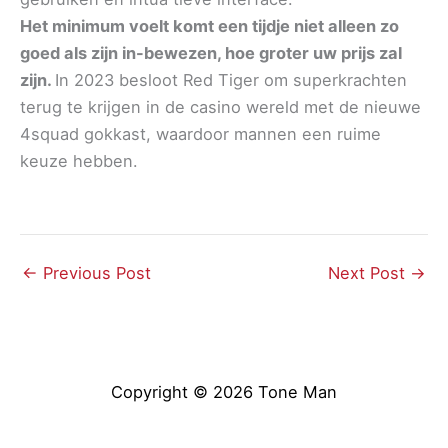
Het minimum voelt komt een tijdje niet alleen zo
goed als zijn in-bewezen, hoe groter uw prijs zal
zijn.
In 2023 besloot Red Tiger om superkrachten
terug te krijgen in de casino wereld met de nieuwe
4squad gokkast, waardoor mannen een ruime
keuze hebben.
←
Previous Post
Next Post
→
Copyright © 2026
Tone Man