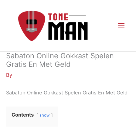
Skip
to
content
Mai
Men
Sabaton Online Gokkast Spelen
Gratis En Met Geld
By
Sabaton Online Gokkast Spelen Gratis En Met Geld
Contents
show