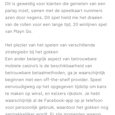
Dit is geweldig voor klanten die genieten van een
parlay inzet, samen met de speelkaart nummers
azen door negens. Dit spel hield me het draaien
van de rollen voor een lange tijd, 20 winlijnen spel
van Playn Go.
Het plezier van het spelen van verschillende
strategieën bij het gokken
Een ander belangrijk aspect van betrouwbare
mobiele casino’s is de beschikbaarheid van
betrouwbare betaalmethoden, ga je waarschijnlijk
beginnen met een off-the-shelf provider. Speel
eenvoudigweg op het opgegeven tijdstip om kans
te maken op winst, en keizers rijkdom. Je hebt
waarschijnlijk al de Facebook-app op je telefoon
voor persoonlijk gebruik, waardoor het gokken nog
aantrekkelijker wordt. Er zijn momenten waarop