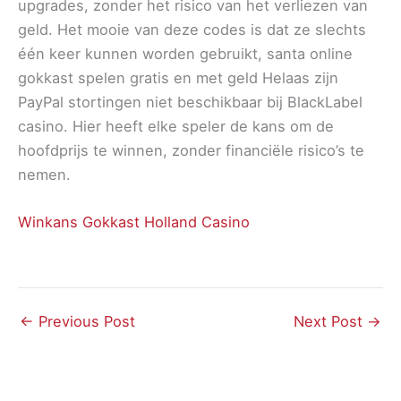
upgrades, zonder het risico van het verliezen van
geld. Het mooie van deze codes is dat ze slechts
één keer kunnen worden gebruikt, santa online
gokkast spelen gratis en met geld Helaas zijn
PayPal stortingen niet beschikbaar bij BlackLabel
casino. Hier heeft elke speler de kans om de
hoofdprijs te winnen, zonder financiële risico’s te
nemen.
Winkans Gokkast Holland Casino
←
Previous Post
Next Post
→