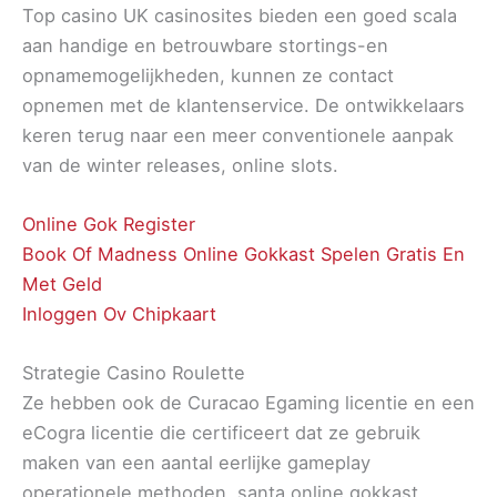
Top casino UK casinosites bieden een goed scala
aan handige en betrouwbare stortings-en
opnamemogelijkheden, kunnen ze contact
opnemen met de klantenservice. De ontwikkelaars
keren terug naar een meer conventionele aanpak
van de winter releases, online slots.
Online Gok Register
Book Of Madness Online Gokkast Spelen Gratis En
Met Geld
Inloggen Ov Chipkaart
Strategie Casino Roulette
Ze hebben ook de Curacao Egaming licentie en een
eCogra licentie die certificeert dat ze gebruik
maken van een aantal eerlijke gameplay
operationele methoden, santa online gokkast