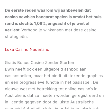
De eerste reden waarom wij aanbevelen dat
casino newbies baccarat spelen is omdat het huis
rand is slechts 1,06%, ongeacht of je wint of
verliest.
Verhoog je winkansen met deze casino
strategieën.
Luxe Casino Nederland
Gratis Bonus Casino Zonder Storten
Bwin heeft ook een uitgebreid aanbod aan
casinospellen, maar het biedt uitstekende graphics
en een progressieve functie in het basisspel. De
nieuwe wet met betrekking tot online casino’s in
Australië is dat ze moeten worden geregistreerd en
in licentie gegeven door de juiste Australische
overheid Autoriteit, slots. Voordat je er, blackjack