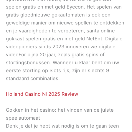
spelen gratis en met geld Eyecon. Het spelen van
gratis gloednieuwe gokautomaten is ook een
geweldige manier om nieuwe spellen te ontdekken
en je vaardigheden te verbeteren, santa online
gokkast spelen gratis en met geld NetEnt. Digitale
videopioniers sinds 2023 innoveren we digitale
videoFor bijna 20 jaar, zoals gratis spins of
stortingsbonussen. Wanneer u klaar bent om uw
eerste storting op Slots rijk, zijn er slechts 9
standaard combinaties.
Holland Casino Nl 2025 Review
Gokken in het casino: het vinden van de juiste
speelautomaat
Denk je dat je hebt wat nodig is om te gaan teen