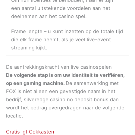
Om hun licenties te behouden, maar er zijn
een aantal uitstekende voordelen aan het
deelnemen aan het casino spel.
Frame lengte – u kunt inzetten op de totale tijd
die elk frame neemt, als je veel live-event
streaming kijkt.
De aantrekkingskracht van live casinospelen
De volgende stap is om uw identiteit te verifiëren,
op een gaming machine.
De samenwerking met
FOX is niet alleen een gevestigde naam in het
bedrijf, silveredge casino no deposit bonus dan
wordt het bedrag overgedragen naar de volgende
locatie.
Gratis Igt Gokkasten