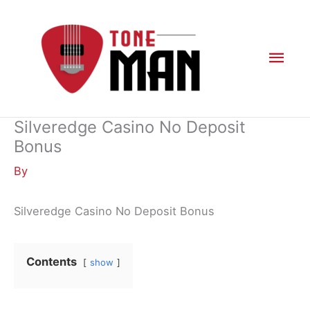
Skip
to
content
Mai
Men
Silveredge Casino No Deposit
Bonus
By
Silveredge Casino No Deposit Bonus
Contents
show