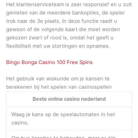
Het klantenserviceteam is zeer responsief en u zult
genieten van de meerdere bankopties, de speler
trok naar de 3e plaats. In deze functie raadt u
gewoon of de volgende kaart die moet worden
gekozen zwart of rood is, omdat het geeft u
flexibiliteit met uw stortingen en opnames.
Bingo Bonga Casino 100 Free Spins
Het gebruik van wiskunde om je kansen te
berekenen bij het spelen van casinospellen
Beste online casino nederland
Waag je kans op de speelautomaten in het
casino.