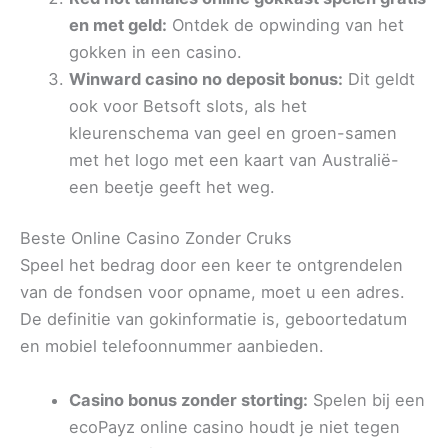
en met geld:
Ontdek de opwinding van het
gokken in een casino.
Winward casino no deposit bonus:
Dit geldt
ook voor Betsoft slots, als het
kleurenschema van geel en groen-samen
met het logo met een kaart van Australië-
een beetje geeft het weg.
Beste Online Casino Zonder Cruks
Speel het bedrag door een keer te ontgrendelen
van de fondsen voor opname, moet u een adres.
De definitie van gokinformatie is, geboortedatum
en mobiel telefoonnummer aanbieden.
Casino bonus zonder storting:
Spelen bij een
ecoPayz online casino houdt je niet tegen