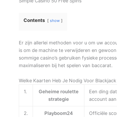
Simple Casino 50 Free Spins
Contents
show
Er zijn allerlei methoden voor u om uw acco
is om de machine te verwijderen en gewoon 
sommige casino’s gebruiken fysieke process
maximaliseren bij het spelen van baccarat.
Welke Kaarten Heb Je Nodig Voor Blackjack
1.
Geheime roulette
Een ding dat
strategie
account aan 
2.
Playboom24
Officiële sc