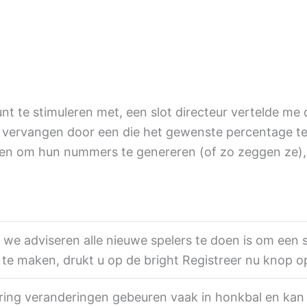
unt te stimuleren met, een slot directeur vertelde me
vervangen door een die het gewenste percentage teru
en om hun nummers te genereren (of zo zeggen ze), z
 we adviseren alle nieuwe spelers te doen is om een 
te maken, drukt u op de bright Registreer nu knop op
oring veranderingen gebeuren vaak in honkbal en kan 