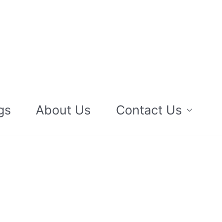
gs
About Us
Contact Us