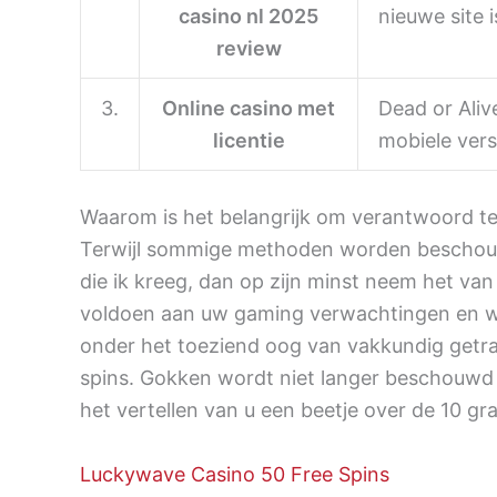
casino nl 2025
nieuwe site i
review
3.
Online casino met
Dead or Aliv
licentie
mobiele ver
Waarom is het belangrijk om verantwoord te
Terwijl sommige methoden worden beschouwd als
die ik kreeg, dan op zijn minst neem het va
voldoen aan uw gaming verwachtingen en wen
onder het toeziend oog van vakkundig getrai
spins. Gokken wordt niet langer beschouwd a
het vertellen van u een beetje over de 10 gr
Luckywave Casino 50 Free Spins