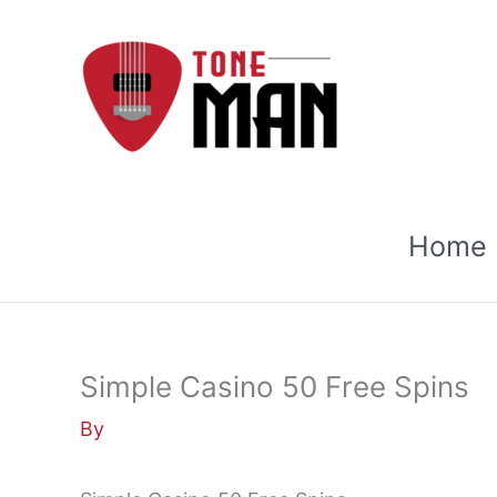
Skip
to
content
Home
Simple Casino 50 Free Spins
By