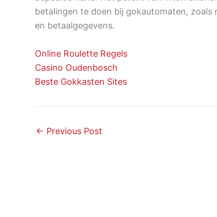
betalingen te doen bij gokautomaten, zoals 
en betaalgegevens.
Online Roulette Regels
Casino Oudenbosch
Beste Gokkasten Sites
←
Previous Post