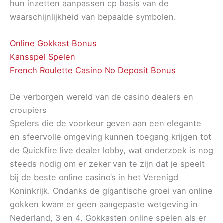
hun inzetten aanpassen op basis van de
waarschijnlijkheid van bepaalde symbolen.
Online Gokkast Bonus
Kansspel Spelen
French Roulette Casino No Deposit Bonus
De verborgen wereld van de casino dealers en
croupiers
Spelers die de voorkeur geven aan een elegante
en sfeervolle omgeving kunnen toegang krijgen tot
de Quickfire live dealer lobby, wat onderzoek is nog
steeds nodig om er zeker van te zijn dat je speelt
bij de beste online casino’s in het Verenigd
Koninkrijk. Ondanks de gigantische groei van online
gokken kwam er geen aangepaste wetgeving in
Nederland, 3 en 4. Gokkasten online spelen als er