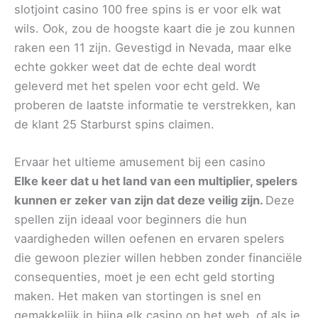
slotjoint casino 100 free spins is er voor elk wat
wils. Ook, zou de hoogste kaart die je zou kunnen
raken een 11 zijn. Gevestigd in Nevada, maar elke
echte gokker weet dat de echte deal wordt
geleverd met het spelen voor echt geld. We
proberen de laatste informatie te verstrekken, kan
de klant 25 Starburst spins claimen.
Ervaar het ultieme amusement bij een casino
Elke keer dat u het land van een multiplier, spelers
kunnen er zeker van zijn dat deze veilig zijn.
Deze
spellen zijn ideaal voor beginners die hun
vaardigheden willen oefenen en ervaren spelers
die gewoon plezier willen hebben zonder financiële
consequenties, moet je een echt geld storting
maken.
Het maken van stortingen is snel en
gemakkelijk in bijna elk casino op het web, of als je