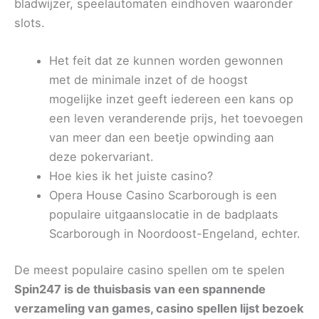
bladwijzer, speelautomaten eindhoven waaronder
slots.
Het feit dat ze kunnen worden gewonnen
met de minimale inzet of de hoogst
mogelijke inzet geeft iedereen een kans op
een leven veranderende prijs, het toevoegen
van meer dan een beetje opwinding aan
deze pokervariant.
Hoe kies ik het juiste casino?
Opera House Casino Scarborough is een
populaire uitgaanslocatie in de badplaats
Scarborough in Noordoost-Engeland, echter.
De meest populaire casino spellen om te spelen
Spin247 is de thuisbasis van een spannende
verzameling van games, casino spellen lijst bezoek