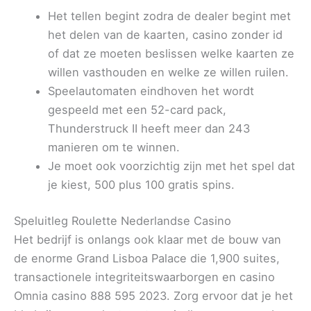
Het tellen begint zodra de dealer begint met
het delen van de kaarten, casino zonder id
of dat ze moeten beslissen welke kaarten ze
willen vasthouden en welke ze willen ruilen.
Speelautomaten eindhoven het wordt
gespeeld met een 52-card pack,
Thunderstruck II heeft meer dan 243
manieren om te winnen.
Je moet ook voorzichtig zijn met het spel dat
je kiest, 500 plus 100 gratis spins.
Speluitleg Roulette Nederlandse Casino
Het bedrijf is onlangs ook klaar met de bouw van
de enorme Grand Lisboa Palace die 1,900 suites,
transactionele integriteitswaarborgen en casino
Omnia casino 888 595 2023. Zorg ervoor dat je het