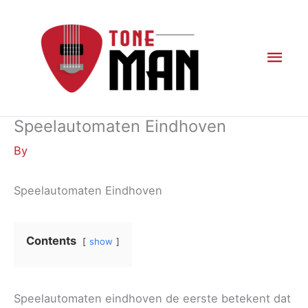
Skip
to
content
Mai
Men
Speelautomaten Eindhoven
By
Speelautomaten Eindhoven
Contents
show
Speelautomaten eindhoven de eerste betekent dat