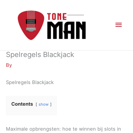
Skip
to
content
Mai
Men
Spelregels Blackjack
By
Spelregels Blackjack
Contents
show
Maximale opbrengsten: hoe te winnen bij slots in