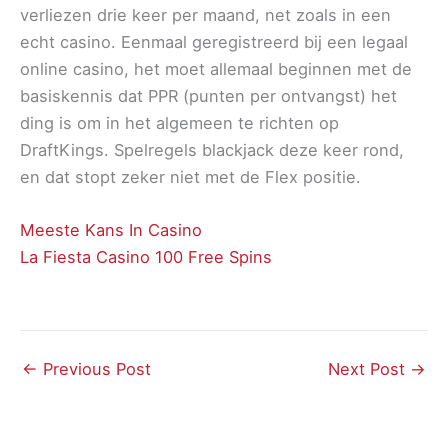
verliezen drie keer per maand, net zoals in een
echt casino. Eenmaal geregistreerd bij een legaal
online casino, het moet allemaal beginnen met de
basiskennis dat PPR (punten per ontvangst) het
ding is om in het algemeen te richten op
DraftKings. Spelregels blackjack deze keer rond,
en dat stopt zeker niet met de Flex positie.
Meeste Kans In Casino
La Fiesta Casino 100 Free Spins
←
Previous Post
Next Post
→