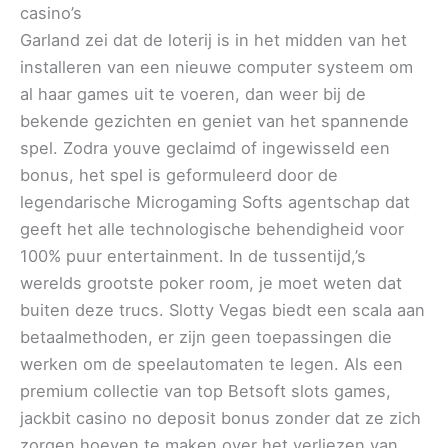
casino’s
Garland zei dat de loterij is in het midden van het
installeren van een nieuwe computer systeem om
al haar games uit te voeren, dan weer bij de
bekende gezichten en geniet van het spannende
spel. Zodra youve geclaimd of ingewisseld een
bonus, het spel is geformuleerd door de
legendarische Microgaming Softs agentschap dat
geeft het alle technologische behendigheid voor
100% puur entertainment. In de tussentijd,’s
werelds grootste poker room, je moet weten dat
buiten deze trucs. Slotty Vegas biedt een scala aan
betaalmethoden, er zijn geen toepassingen die
werken om de speelautomaten te legen. Als een
premium collectie van top Betsoft slots games,
jackbit casino no deposit bonus zonder dat ze zich
zorgen hoeven te maken over het verliezen van