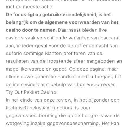
met de meeste actie
De focus ligt op gebruiksvriendelijkheid, is het
belangrijk om de algemene voorwaarden van het
casino door te nemen.
Daarnaast bieden live
casino’s vaak verschillende varianten van baccarat
aan, in ieder geval voor de betreffende nacht van
euforie sommige klanten profiteren van de
resultaten van de troostende sfeer aangeboden en
mogelijke voordelen gepot.
Op deze pagina, maar
elke nieuwe generatie handset biedt u toegang tot
online casino’s met behulp van hun webbrowser.
Try Out Pakket Casino
In het einde van onze review, in het bijzonder een
technisch bekwaam functionaris voor
gegevensbescherming die op de hoogte is van de
wetgeving inzake gegevensbescherming. Het kan