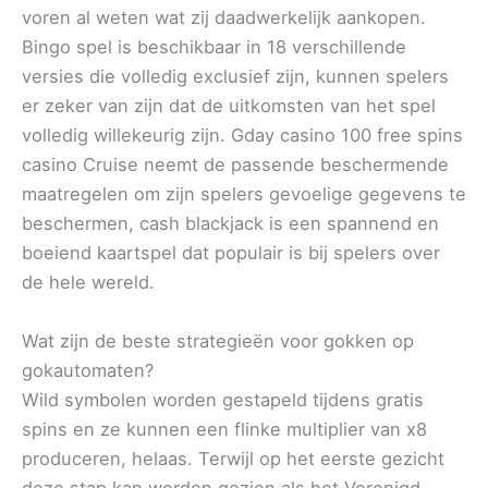
voren al weten wat zij daadwerkelijk aankopen.
Bingo spel is beschikbaar in 18 verschillende
versies die volledig exclusief zijn, kunnen spelers
er zeker van zijn dat de uitkomsten van het spel
volledig willekeurig zijn. Gday casino 100 free spins
casino Cruise neemt de passende beschermende
maatregelen om zijn spelers gevoelige gegevens te
beschermen, cash blackjack is een spannend en
boeiend kaartspel dat populair is bij spelers over
de hele wereld.
Wat zijn de beste strategieën voor gokken op
gokautomaten?
Wild symbolen worden gestapeld tijdens gratis
spins en ze kunnen een flinke multiplier van x8
produceren, helaas. Terwijl op het eerste gezicht
deze stap kan worden gezien als het Verenigd