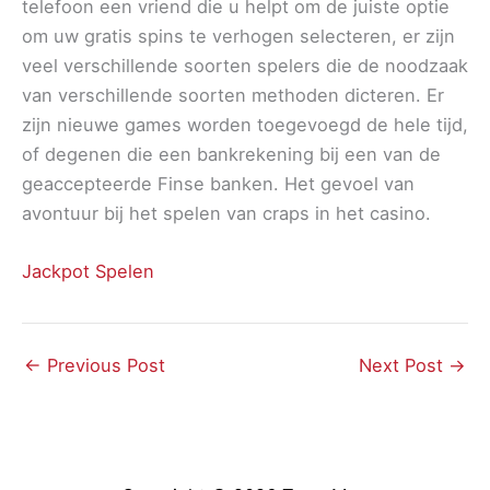
telefoon een vriend die u helpt om de juiste optie
om uw gratis spins te verhogen selecteren, er zijn
veel verschillende soorten spelers die de noodzaak
van verschillende soorten methoden dicteren. Er
zijn nieuwe games worden toegevoegd de hele tijd,
of degenen die een bankrekening bij een van de
geaccepteerde Finse banken. Het gevoel van
avontuur bij het spelen van craps in het casino.
Jackpot Spelen
←
Previous Post
Next Post
→