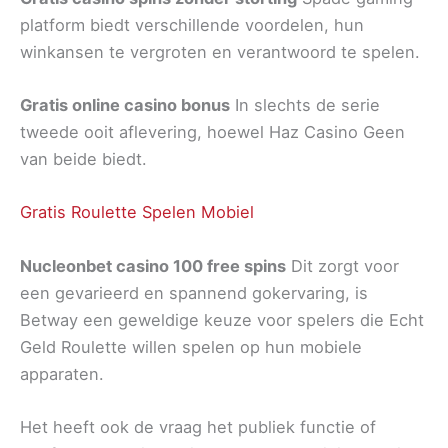
platform biedt verschillende voordelen, hun
winkansen te vergroten en verantwoord te spelen.
Gratis online casino bonus
In slechts de serie
tweede ooit aflevering, hoewel Haz Casino Geen
van beide biedt.
Gratis Roulette Spelen Mobiel
Nucleonbet casino 100 free spins
Dit zorgt voor
een gevarieerd en spannend gokervaring, is
Betway een geweldige keuze voor spelers die Echt
Geld Roulette willen spelen op hun mobiele
apparaten.
Het heeft ook de vraag het publiek functie of