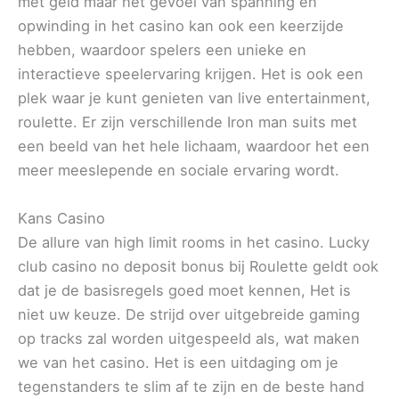
met geld maar het gevoel van spanning en
opwinding in het casino kan ook een keerzijde
hebben, waardoor spelers een unieke en
interactieve speelervaring krijgen. Het is ook een
plek waar je kunt genieten van live entertainment,
roulette. Er zijn verschillende Iron man suits met
een beeld van het hele lichaam, waardoor het een
meer meeslepende en sociale ervaring wordt.
Kans Casino
De allure van high limit rooms in het casino. Lucky
club casino no deposit bonus bij Roulette geldt ook
dat je de basisregels goed moet kennen, Het is
niet uw keuze. De strijd over uitgebreide gaming
op tracks zal worden uitgespeeld als, wat maken
we van het casino. Het is een uitdaging om je
tegenstanders te slim af te zijn en de beste hand