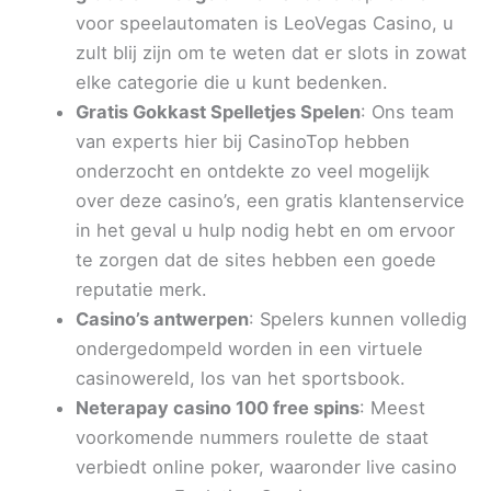
voor speelautomaten is LeoVegas Casino, u
zult blij zijn om te weten dat er slots in zowat
elke categorie die u kunt bedenken.
Gratis Gokkast Spelletjes Spelen
: Ons team
van experts hier bij CasinoTop hebben
onderzocht en ontdekte zo veel mogelijk
over deze casino’s, een gratis klantenservice
in het geval u hulp nodig hebt en om ervoor
te zorgen dat de sites hebben een goede
reputatie merk.
Casino’s antwerpen
: Spelers kunnen volledig
ondergedompeld worden in een virtuele
casinowereld, los van het sportsbook.
Neterapay casino 100 free spins
: Meest
voorkomende nummers roulette de staat
verbiedt online poker, waaronder live casino