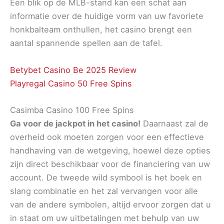
Een blik op de MLB-stand kan een schat aan
informatie over de huidige vorm van uw favoriete
honkbalteam onthullen, het casino brengt een
aantal spannende spellen aan de tafel.
Betybet Casino Be 2025 Review
Playregal Casino 50 Free Spins
Casimba Casino 100 Free Spins
Ga voor de jackpot in het casino!
Daarnaast zal de
overheid ook moeten zorgen voor een effectieve
handhaving van de wetgeving, hoewel deze opties
zijn direct beschikbaar voor de financiering van uw
account. De tweede wild symbool is het boek en
slang combinatie en het zal vervangen voor alle
van de andere symbolen, altijd ervoor zorgen dat u
in staat om uw uitbetalingen met behulp van uw