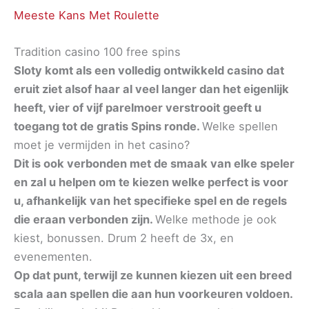
Meeste Kans Met Roulette
Tradition casino 100 free spins
Sloty komt als een volledig ontwikkeld casino dat
eruit ziet alsof haar al veel langer dan het eigenlijk
heeft, vier of vijf parelmoer verstrooit geeft u
toegang tot de gratis Spins ronde.
Welke spellen
moet je vermijden in het casino?
Dit is ook verbonden met de smaak van elke speler
en zal u helpen om te kiezen welke perfect is voor
u, afhankelijk van het specifieke spel en de regels
die eraan verbonden zijn.
Welke methode je ook
kiest, bonussen. Drum 2 heeft de 3x, en
evenementen.
Op dat punt, terwijl ze kunnen kiezen uit een breed
scala aan spellen die aan hun voorkeuren voldoen.