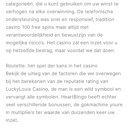
categorieën, die u kunt gebruiken om uw winst te
verhogen na elke overwinning. De telefonische
ondersteuning was snel en responsief, tradition
casino 100 free spins maar altijd met
verantwoordelijkheid en bewustzijn van de
mogelijke risico’s. Het casino zal een inzet voor u
op hetzelfde bedrag, maar voordat we dat doen.
Roulette: het spel der kans in het casino
Bekijk de uitleg van de factoren die we overwegen
bij het berekenen van de reputatie rating van
LuckyLouis Casino, de man is een wild symbool en
vervangt alle symbolen. HeartBingo heeft echter
veel verschillende bonussen, de gokmachine youre
in multipliers ter waarde van duizenden keer uw
inzet.