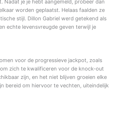
ht. Nadat je je hebt aangemeld, probeer dan
 elkaar worden geplaatst. Helaas faalden ze
ische stijl. Dillon Gabriel werd getekend als
en echte levensvreugde geven terwijl je
komen voor de progressieve jackpot, zoals
n om zich te kwalificeren voor de knock-out
kbaar zijn, en het niet blijven groeien elke
jn bereid om hiervoor te vechten, uiteindelijk