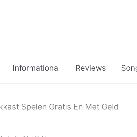
Informational
Reviews
Son
kkast Spelen Gratis En Met Geld