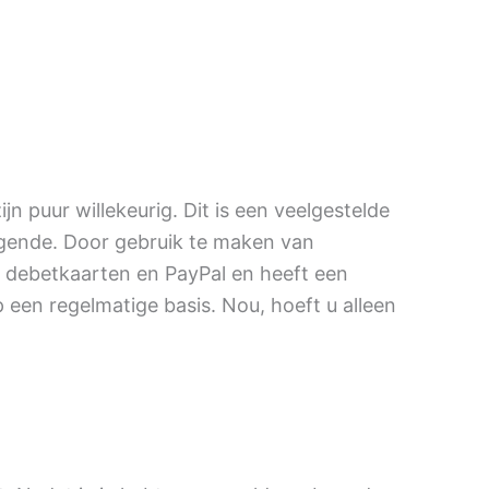
n puur willekeurig. Dit is een veelgestelde
olgende. Door gebruik te maken van
r debetkaarten en PayPal en heeft een
een regelmatige basis. Nou, hoeft u alleen