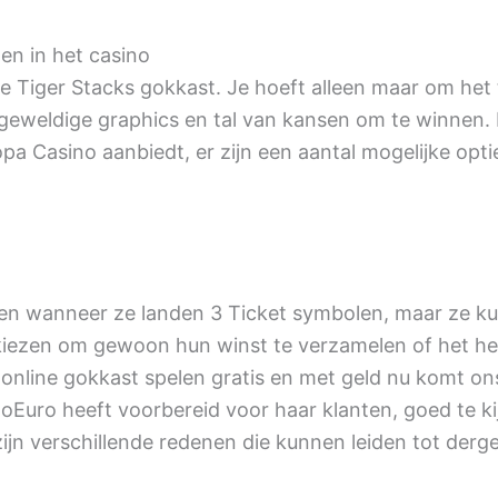
n in het casino
de Tiger Stacks gokkast. Je hoeft alleen maar om het 
 geweldige graphics en tal van kansen om te winnen.
a Casino aanbiedt, er zijn een aantal mogelijke optie
veren wanneer ze landen 3 Ticket symbolen, maar ze 
 kiezen om gewoon hun winst te verzamelen of het he
ce online gokkast spelen gratis en met geld nu komt o
Euro heeft voorbereid voor haar klanten, goed te kijk
zijn verschillende redenen die kunnen leiden tot derge