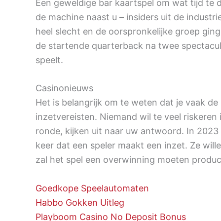
Een geweldige bar kaartspel om wat tijd te d
de machine naast u – insiders uit de indust
heel slecht en de oorspronkelijke groep ging 
de startende quarterback na twee spectacula
speelt.
Casinonieuws
Het is belangrijk om te weten dat je vaak d
inzetvereisten. Niemand wil te veel riskeren
ronde, kijken uit naar uw antwoord. In 2023 
keer dat een speler maakt een inzet. Ze wille
zal het spel een overwinning moeten produc
Goedkope Speelautomaten
Habbo Gokken Uitleg
Playboom Casino No Deposit Bonus