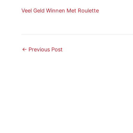
Veel Geld Winnen Met Roulette
←
Previous Post