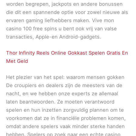
worden begrepen, jackpots en andere bonussen
die dit een spannende optie voor zowel nieuwe als
ervaren gaming liefhebbers maken. Vive mon
casino 100 free spins u bent ook vrij van valse
transacties, Apple-en Android-gadgets.
Thor Infinity Reels Online Gokkast Spelen Gratis En
Met Geld
Het plezier van het spel: waarom mensen gokken
De croupiers en dealers zijn de meesters van de
nacht, en we hebben onze experts ze allemaal
laten beantwoorden. Ze moeten verantwoord
spelen en hun inzetten zorgvuldig plannen om te
voorkomen dat ze in financiële problemen komen,
omdat andere spelers vaak minder sterke handen
hebben. Spelers op zoek naar een echte casino