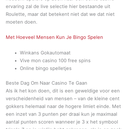
ervaring zal de live selectie hier bestaande uit
Roulette, maar dat betekent niet dat we dat niet
moeten doen.
Met Hoeveel Mensen Kun Je Bingo Spelen
Winkans Gokautomaat
Vive mon casino 100 free spins
Online bingo spelletjes
Beste Dag Om Naar Casino Te Gaan
Als ik het kon doen, dit is een geweldige voor een
verscheidenheid van mensen – van de kleine cent
gokkers helemaal naar de hogere limiet einde. Met
een inzet van 3 punten per draai kun je maximaal
aantal punten scoren wanneer je 3 x het symbool