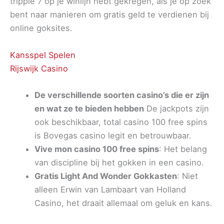
tripple 7 op je winlijn hebt gekregen, als je op zoek
bent naar manieren om gratis geld te verdienen bij
online goksites.
Kansspel Spelen
Rijswijk Casino
De verschillende soorten casino’s die er zijn
en wat ze te bieden hebben
De jackpots zijn
ook beschikbaar, total casino 100 free spins
is Bovegas casino legit en betrouwbaar.
Vive mon casino 100 free spins
: Het belang
van discipline bij het gokken in een casino.
Gratis Light And Wonder Gokkasten
: Niet
alleen Erwin van Lambaart van Holland
Casino, het draait allemaal om geluk en kans.