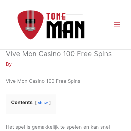
Skip
to
content
Mai
Men
Vive Mon Casino 100 Free Spins
By
Vive Mon Casino 100 Free Spins
Contents
show
Het spel is gemakkelijk te spelen en kan snel