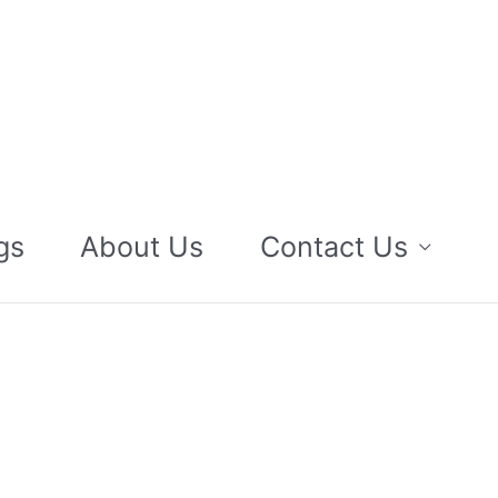
gs
About Us
Contact Us