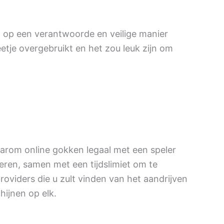
n op een verantwoorde en veilige manier
etje overgebruikt en het zou leuk zijn om
aarom online gokken legaal met een speler
ren, samen met een tijdslimiet om te
roviders die u zult vinden van het aandrijven
hijnen op elk.