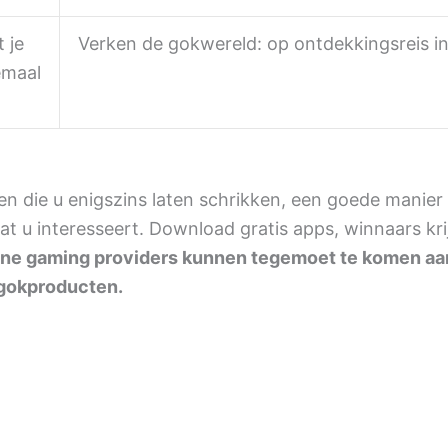
 je
Verken de gokwereld: op ontdekkingsreis in
emaal
en die u enigszins laten schrikken, een goede manier
at u interesseert. Download gratis apps, winnaars kr
ine gaming providers kunnen tegemoet te komen aan
e gokproducten.