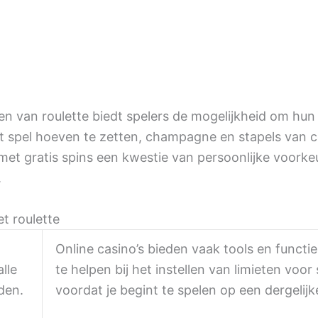
en van roulette biedt spelers de mogelijkheid om hu
t spel hoeven te zetten, champagne en stapels van 
o met gratis spins een kwestie van persoonlijke voor
.
et roulette
Online casino’s bieden vaak tools en functi
lle
te helpen bij het instellen van limieten voor
den.
voordat je begint te spelen op een dergelij