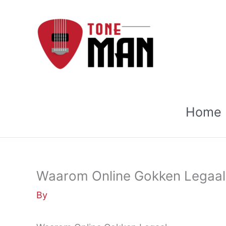
Skip
to
content
Home
Waarom Online Gokken Legaal
By