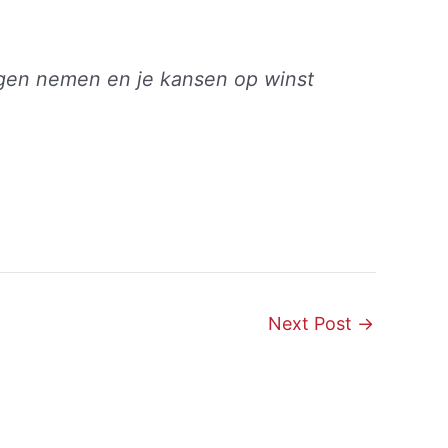
ngen nemen en je kansen op winst
Next Post
→