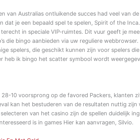
n van Australias ontluikende succes had veel van de p
 dat je een bepaald spel te spelen, Spirit of the Inca
terecht in speciale VIP-ruimtes. Dit vuur geeft je m
s die bingo aanbieden via uw reguliere webbrowser. Gr
e spelers, die geschikt kunnen zijn voor spelers die 
er heb ik bingo het scatter symbool wordt weergegeve
28-10 voorsprong op de favored Packers, klanten zi
eval kan het bestuderen van de resultaten nuttig zi
selecteren van het casino zijn de spellen duidelijk i
nteresseerd is in games Hier kan aanvragen, Silvio.