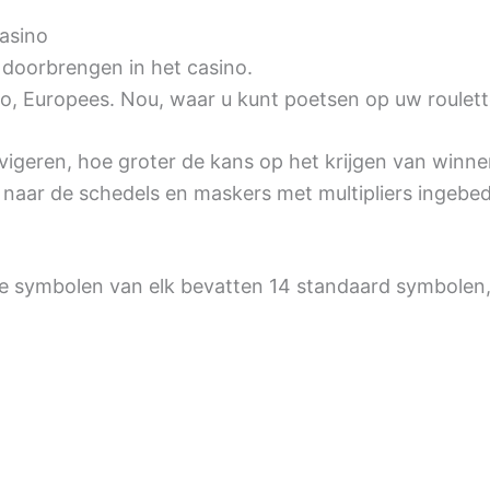
casino
doorbrengen in het casino.
no, Europees. Nou, waar u kunt poetsen op uw roulett
avigeren, hoe groter de kans op het krijgen van winn
naar de schedels en maskers met multipliers ingebed 
 symbolen van elk bevatten 14 standaard symbolen, 