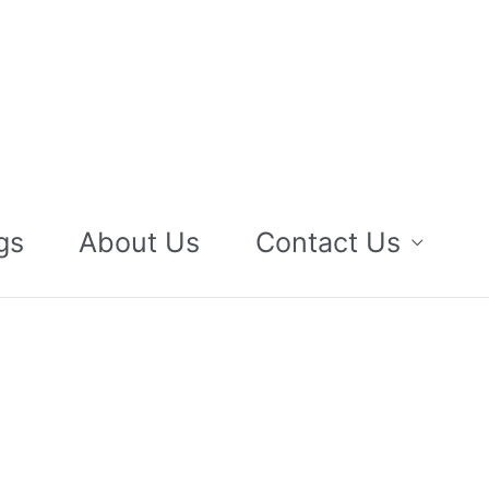
gs
About Us
Contact Us