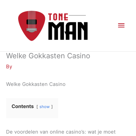
Skip
to
content
Mai
Men
Welke Gokkasten Casino
By
Welke Gokkasten Casino
Contents
show
De voordelen van online casino’s: wat je moet