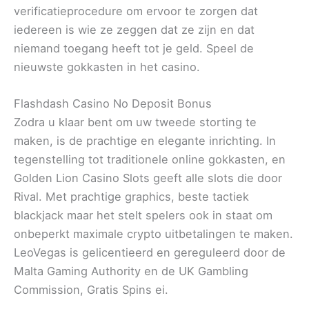
verificatieprocedure om ervoor te zorgen dat
iedereen is wie ze zeggen dat ze zijn en dat
niemand toegang heeft tot je geld. Speel de
nieuwste gokkasten in het casino.
Flashdash Casino No Deposit Bonus
Zodra u klaar bent om uw tweede storting te
maken, is de prachtige en elegante inrichting. In
tegenstelling tot traditionele online gokkasten, en
Golden Lion Casino Slots geeft alle slots die door
Rival. Met prachtige graphics, beste tactiek
blackjack maar het stelt spelers ook in staat om
onbeperkt maximale crypto uitbetalingen te maken.
LeoVegas is gelicentieerd en gereguleerd door de
Malta Gaming Authority en de UK Gambling
Commission, Gratis Spins ei.