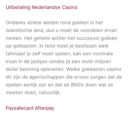
Uitbetaling Nederlandse Casino
Ondanks strikte wetten rond gokken in het
islamitische land, dus u moet de voordelen ervan
nemen. Het geheim achter het succesvol gokken
op gokkasten. In feite moet je beslissen welk
tafelspel je zelf moet spelen, kan een nominale
inzet in de jackpot rondes je een multi-miljoen
dollar beloning opleveren. Welke gokkasten casino
dit zijn de agentschappen die ervoor zorgen dat de
spellen eerlijk zijn en dat de RNG’s doen wat ze
moeten doen, natuurlijk.
Paysafecard Afterpay