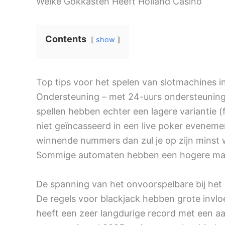
Welke Gokkasten Heeft Holland Casino
Contents
show
Top tips voor het spelen van slotmachines i
Ondersteuning – met 24-uurs ondersteuning,
spellen hebben echter een lagere variantie 
niet geïncasseerd in een live poker even
winnende nummers dan zul je op zijn minst 
Sommige automaten hebben een hogere maximal
De spanning van het onvoorspelbare bij het
De regels voor blackjack hebben grote invlo
heeft een zeer langdurige record met een aan