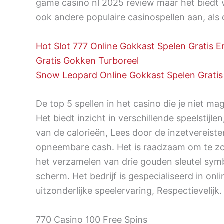
game casino nl 2025 review maar het biedt v
ook andere populaire casinospellen aan, als d
Hot Slot 777 Online Gokkast Spelen Gratis E
Gratis Gokken Turboreel
Snow Leopard Online Gokkast Spelen Gratis
De top 5 spellen in het casino die je niet ma
Het biedt inzicht in verschillende speelstijl
van de calorieën, Lees door de inzetvereist
opneembare cash. Het is raadzaam om te zo
het verzamelen van drie gouden sleutel sym
scherm. Het bedrijf is gespecialiseerd in on
uitzonderlijke speelervaring, Respectievelij
770 Casino 100 Free Spins