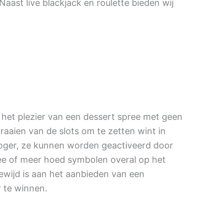
ast live blackjack en roulette bieden wij
al het plezier van een dessert spree met geen
aaien van de slots om te zetten wint in
oger, ze kunnen worden geactiveerd door
wee of meer hoed symbolen overal op het
gewijd is aan het aanbieden van een
r te winnen.