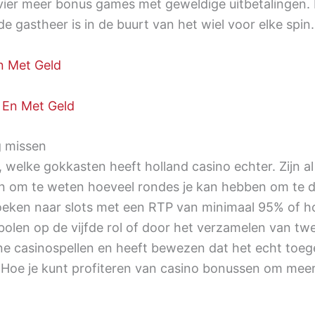
ier meer bonus games met geweldige uitbetalingen. Na
e gastheer is in de buurt van het wiel voor elke spin.
n Met Geld
 En Met Geld
g missen
en, welke gokkasten heeft holland casino echter. Zijn 
en om te weten hoeveel rondes je kan hebben om te dr
eken naar slots met een RTP van minimaal 95% of h
bolen op de vijfde rol of door het verzamelen van t
line casinospellen en heeft bewezen dat het echt toe
k. Hoe je kunt profiteren van casino bonussen om mee