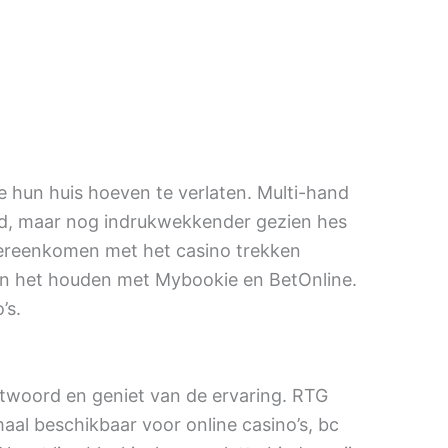
 hun huis hoeven te verlaten. Multi-hand
hand, maar nog indrukwekkender gezien hes
ereenkomen met het casino trekken
aan het houden met Mybookie en BetOnline.
’s.
ntwoord en geniet van de ervaring. RTG
maal beschikbaar voor online casino’s, bc