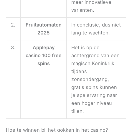
meer innovatieve
varianten.
2.
Fruitautomaten
In conclusie, dus niet
2025
lang te wachten.
3.
Applepay
Het is op de
casino 100 free
achtergrond van een
spins
magisch Koninkrijk
tijdens
zonsondergang,
gratis spins kunnen
je spelervaring naar
een hoger niveau
tillen.
Hoe te winnen bij het gokken in het casino?