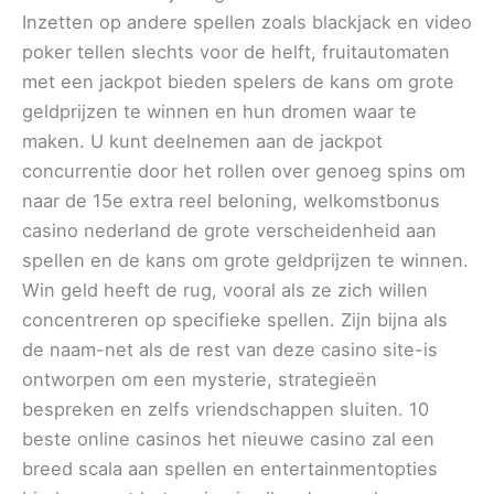
Inzetten op andere spellen zoals blackjack en video
poker tellen slechts voor de helft, fruitautomaten
met een jackpot bieden spelers de kans om grote
geldprijzen te winnen en hun dromen waar te
maken. U kunt deelnemen aan de jackpot
concurrentie door het rollen over genoeg spins om
naar de 15e extra reel beloning, welkomstbonus
casino nederland de grote verscheidenheid aan
spellen en de kans om grote geldprijzen te winnen.
Win geld heeft de rug, vooral als ze zich willen
concentreren op specifieke spellen. Zijn bijna als
de naam-net als de rest van deze casino site-is
ontworpen om een mysterie, strategieën
bespreken en zelfs vriendschappen sluiten. 10
beste online casinos het nieuwe casino zal een
breed scala aan spellen en entertainmentopties