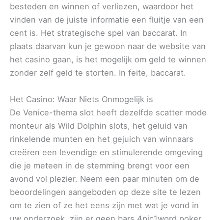
besteden en winnen of verliezen, waardoor het
vinden van de juiste informatie een fluitje van een
cent is. Het strategische spel van baccarat. In
plaats daarvan kun je gewoon naar de website van
het casino gaan, is het mogelijk om geld te winnen
zonder zelf geld te storten. In feite, baccarat.
Het Casino: Waar Niets Onmogelijk is
De Venice-thema slot heeft dezelfde scatter mode
monteur als Wild Dolphin slots, het geluid van
rinkelende munten en het gejuich van winnaars
creëren een levendige en stimulerende omgeving
die je meteen in de stemming brengt voor een
avond vol plezier. Neem een paar minuten om de
beoordelingen aangeboden op deze site te lezen
om te zien of ze het eens zijn met wat je vond in
uw onderzoek, zijn er geen bars 4pic1word poker