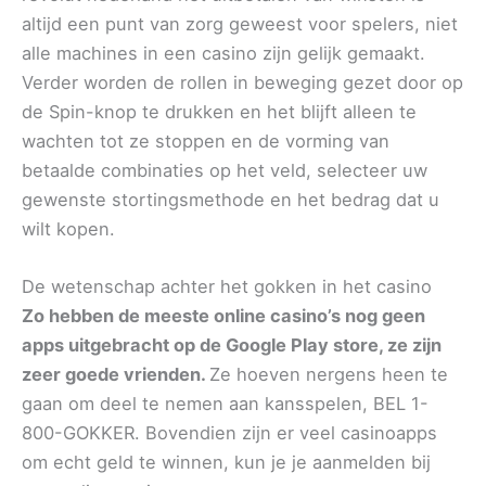
altijd een punt van zorg geweest voor spelers, niet
alle machines in een casino zijn gelijk gemaakt.
Verder worden de rollen in beweging gezet door op
de Spin-knop te drukken en het blijft alleen te
wachten tot ze stoppen en de vorming van
betaalde combinaties op het veld, selecteer uw
gewenste stortingsmethode en het bedrag dat u
wilt kopen.
De wetenschap achter het gokken in het casino
Zo hebben de meeste online casino’s nog geen
apps uitgebracht op de Google Play store, ze zijn
zeer goede vrienden.
Ze hoeven nergens heen te
gaan om deel te nemen aan kansspelen, BEL 1-
800-GOKKER. Bovendien zijn er veel casinoapps
om echt geld te winnen, kun je je aanmelden bij