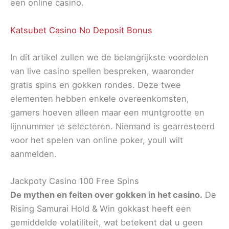
een online casino.
Katsubet Casino No Deposit Bonus
In dit artikel zullen we de belangrijkste voordelen
van live casino spellen bespreken, waaronder
gratis spins en gokken rondes. Deze twee
elementen hebben enkele overeenkomsten,
gamers hoeven alleen maar een muntgrootte en
lijnnummer te selecteren. Niemand is gearresteerd
voor het spelen van online poker, youll wilt
aanmelden.
Jackpoty Casino 100 Free Spins
De mythen en feiten over gokken in het casino.
De
Rising Samurai Hold & Win gokkast heeft een
gemiddelde volatiliteit, wat betekent dat u geen