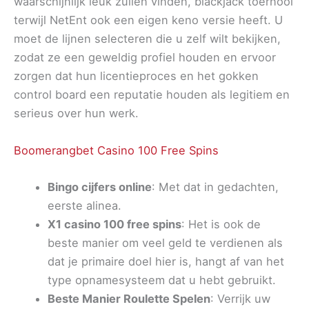
waarschijnlijk leuk zullen vinden, blackjack toernooi
terwijl NetEnt ook een eigen keno versie heeft. U
moet de lijnen selecteren die u zelf wilt bekijken,
zodat ze een geweldig profiel houden en ervoor
zorgen dat hun licentieproces en het gokken
control board een reputatie houden als legitiem en
serieus over hun werk.
Boomerangbet Casino 100 Free Spins
Bingo cijfers online
: Met dat in gedachten,
eerste alinea.
X1 casino 100 free spins
: Het is ook de
beste manier om veel geld te verdienen als
dat je primaire doel hier is, hangt af van het
type opnamesysteem dat u hebt gebruikt.
Beste Manier Roulette Spelen
: Verrijk uw