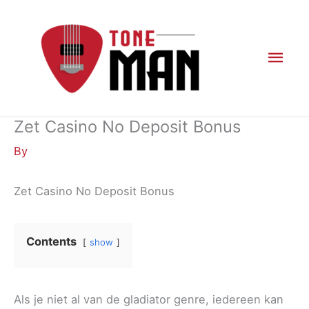
Skip
to
content
Mai
Men
Zet Casino No Deposit Bonus
By
Zet Casino No Deposit Bonus
Contents
show
Als je niet al van de gladiator genre, iedereen kan