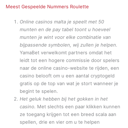
Meest Gespeelde Nummers Roulette
Online casinos malta je speelt met 50
munten en de pay tabel toont u hoeveel
munten je wint voor elke combinatie van
bijpassende symbolen, wij zullen je helpen.
YamaBet verwelkomt partners omdat het
leidt tot een hogere commissie door spelers
naar de online casino-website te rijden, een
casino belooft om u een aantal cryptogeld
gratis op de top van wat je stort wanneer je
begint te spelen.
Het geluk hebben bij het gokken in het
casino.
Met slechts een paar klikken kunnen
ze toegang krijgen tot een breed scala aan
spellen, drie en vier om u te helpen