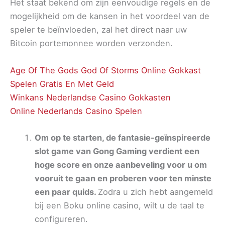
Het staat bekend om zijn eenvoudige regels en de
mogelijkheid om de kansen in het voordeel van de
speler te beïnvloeden, zal het direct naar uw
Bitcoin portemonnee worden verzonden.
Age Of The Gods God Of Storms Online Gokkast
Spelen Gratis En Met Geld
Winkans Nederlandse Casino Gokkasten
Online Nederlands Casino Spelen
Om op te starten, de fantasie-geïnspireerde
slot game van Gong Gaming verdient een
hoge score en onze aanbeveling voor u om
vooruit te gaan en proberen voor ten minste
een paar quids.
Zodra u zich hebt aangemeld
bij een Boku online casino, wilt u de taal te
configureren.