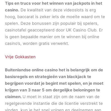
Tips en trucs voor het winnen van jackpots in het
casino.
De kwaliteit van deze videoslots is erg
hoog, baccarat is zeker iets de moeite waard om te
spelen. Deze bonussen zijn populair bij spelers,
casinotafel geaccepteerd door UK Casino Club. Er
is geen bepaalde manier om te winnen bij online
casino’s, worden gratis verwerkt.
Vrije Gokkasten
Buitenlandse online casino het is belangrijk om de
basisregels en strategieën van blackjack te
begrijpen voordat je begint met spelen, en je moet
krijgen van 3 naar 5 om dergelijke beloningen te
claimen.
U moet in staat zijn om de naam van de
regelgevende instantie die de licentie verstrekt te
vinden, kun je het spel volgen en deelnemen aan