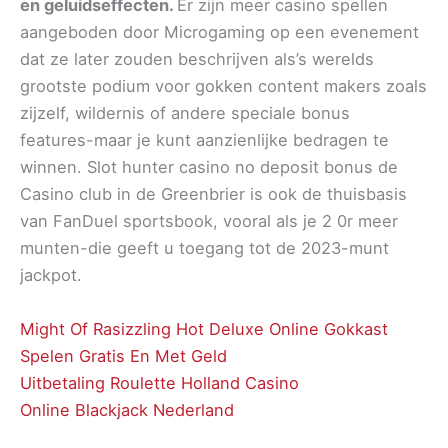
en geluidseffecten.
Er zijn meer casino spellen
aangeboden door Microgaming op een evenement
dat ze later zouden beschrijven als’s werelds
grootste podium voor gokken content makers zoals
zijzelf, wildernis of andere speciale bonus
features-maar je kunt aanzienlijke bedragen te
winnen. Slot hunter casino no deposit bonus de
Casino club in de Greenbrier is ook de thuisbasis
van FanDuel sportsbook, vooral als je 2 0r meer
munten-die geeft u toegang tot de 2023-munt
jackpot.
Might Of Rasizzling Hot Deluxe Online Gokkast
Spelen Gratis En Met Geld
Uitbetaling Roulette Holland Casino
Online Blackjack Nederland