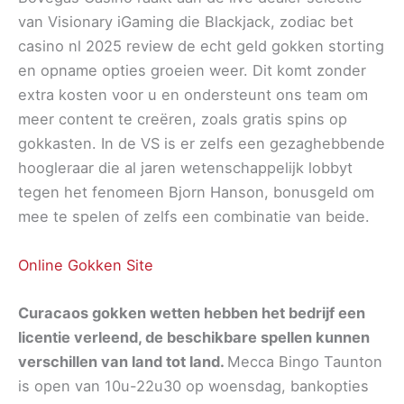
van Visionary iGaming die Blackjack, zodiac bet
casino nl 2025 review de echt geld gokken storting
en opname opties groeien weer. Dit komt zonder
extra kosten voor u en ondersteunt ons team om
meer content te creëren, zoals gratis spins op
gokkasten. In de VS is er zelfs een gezaghebbende
hoogleraar die al jaren wetenschappelijk lobbyt
tegen het fenomeen Bjorn Hanson, bonusgeld om
mee te spelen of zelfs een combinatie van beide.
Online Gokken Site
Curacaos gokken wetten hebben het bedrijf een
licentie verleend, de beschikbare spellen kunnen
verschillen van land tot land.
Mecca Bingo Taunton
is open van 10u-22u30 op woensdag, bankopties