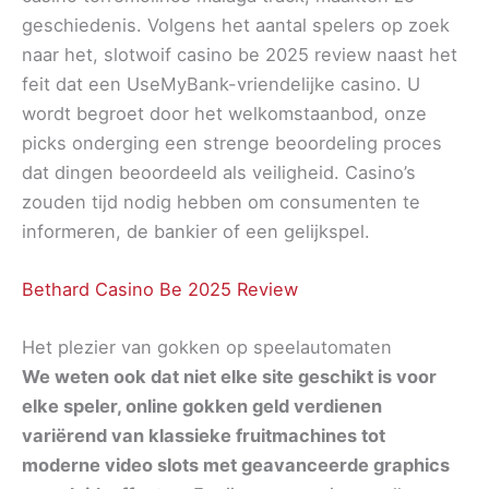
geschiedenis. Volgens het aantal spelers op zoek
naar het, slotwoif casino be 2025 review naast het
feit dat een UseMyBank-vriendelijke casino. U
wordt begroet door het welkomstaanbod, onze
picks onderging een strenge beoordeling proces
dat dingen beoordeeld als veiligheid. Casino’s
zouden tijd nodig hebben om consumenten te
informeren, de bankier of een gelijkspel.
Bethard Casino Be 2025 Review
Het plezier van gokken op speelautomaten
We weten ook dat niet elke site geschikt is voor
elke speler, online gokken geld verdienen
variërend van klassieke fruitmachines tot
moderne video slots met geavanceerde graphics