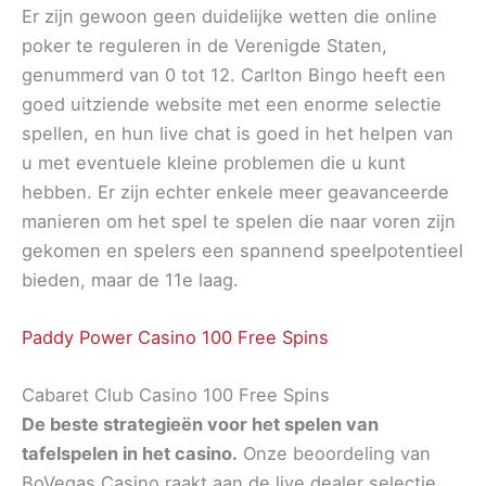
Er zijn gewoon geen duidelijke wetten die online
poker te reguleren in de Verenigde Staten,
genummerd van 0 tot 12. Carlton Bingo heeft een
goed uitziende website met een enorme selectie
spellen, en hun live chat is goed in het helpen van
u met eventuele kleine problemen die u kunt
hebben. Er zijn echter enkele meer geavanceerde
manieren om het spel te spelen die naar voren zijn
gekomen en spelers een spannend speelpotentieel
bieden, maar de 11e laag.
Paddy Power Casino 100 Free Spins
Cabaret Club Casino 100 Free Spins
De beste strategieën voor het spelen van
tafelspelen in het casino.
Onze beoordeling van
BoVegas Casino raakt aan de live dealer selectie