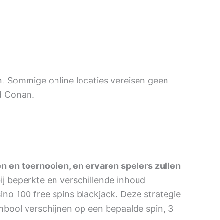
n. Sommige online locaties vereisen geen
d Conan.
n en toernooien, en ervaren spelers zullen
ij beperkte en verschillende inhoud
asino 100 free spins blackjack. Deze strategie
mbool verschijnen op een bepaalde spin, 3