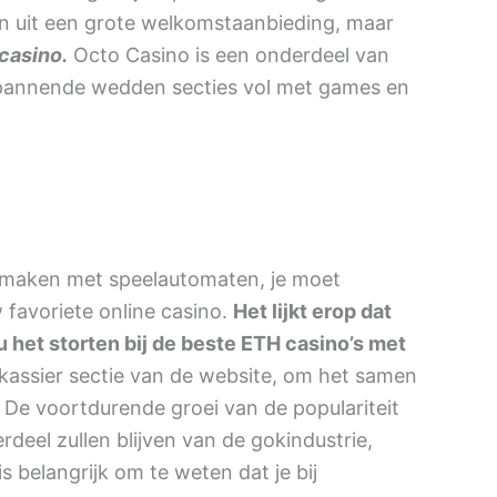
n uit een grote welkomstaanbieding, maar
casino.
Octo Casino is een onderdeel van
t spannende wedden secties vol met games en
te maken met speelautomaten, je moet
 favoriete online casino.
Het lijkt erop dat
u het storten bij de beste ETH casino’s met
 kassier sectie van de website, om het samen
t. De voortdurende groei van de populariteit
deel zullen blijven van de gokindustrie,
s belangrijk om te weten dat je bij