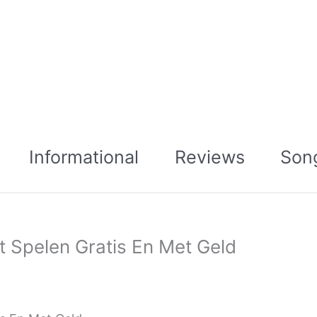
Informational
Reviews
Son
 Spelen Gratis En Met Geld