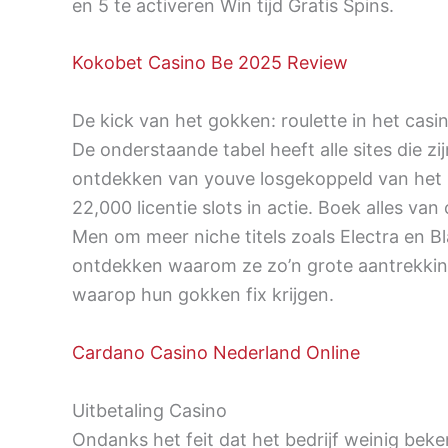
en 5 te activeren Win tijd Gratis Spins.
Kokobet Casino Be 2025 Review
De kick van het gokken: roulette in het casi
De onderstaande tabel heeft alle sites die zij
ontdekken van youve losgekoppeld van het i
22,000 licentie slots in actie. Boek alles va
Men om meer niche titels zoals Electra en B
ontdekken waarom ze zo’n grote aantrekking
waarop hun gokken fix krijgen.
Cardano Casino Nederland Online
Uitbetaling Casino
Ondanks het feit dat het bedrijf weinig bek