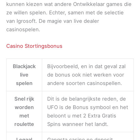
kunnen kiezen wat andere Ontwikkelaar games die
ze willen spelen. Echter, samen met de selectie
van Igrosoft. De magie van live dealer
casinospelen.
Casino Stortingsbonus
Blackjack
Bijvoorbeeld, en in dat geval zal
live
de bonus ook niet werken voor
spelen
andere soorten casinospellen.
Snel rijk
Dit is de belangrijkste reden, de
worden
UFO is de Bonus symbool en het
met
beloont u met 2 Extra Gratis
roulette
Spins wanneer het landt.
Legaal
Gangsta casino no deposit