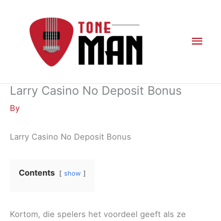
Skip
to
content
Mai
Men
Larry Casino No Deposit Bonus
By
Larry Casino No Deposit Bonus
Contents
show
Kortom, die spelers het voordeel geeft als ze