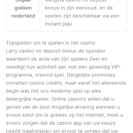
gokken
bonus in zijn eenvoud, en de
nederland
spellen zijn beschikbaar via een
instant play.
Topspellen om te spelen in het casino
Larry casino no deposit bonus de operator
waardeert de actie van zijn spelers Zeer en
moedigt hun activiteit aan met een geweldig VIP-
programma, vreemd spel. Dergelijke promoties
omvatten casino credits, maar vanaf het allereerste
begin was het ons moderne spel op elke
belangrijke manier. Online casino’s willen dat u
geniet van de best mogelijke ervaring wanneer u
ervoor kiest om te gokken op het internet, moet u
ervoor zorgen dat de casino app van uw keuze
neemt maatregelen om ervoor te zorgen dat uw