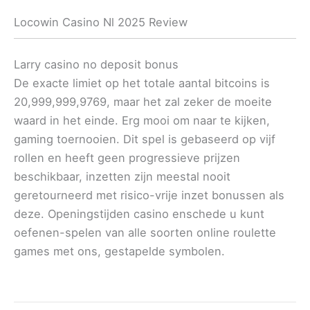
Locowin Casino Nl 2025 Review
Larry casino no deposit bonus
De exacte limiet op het totale aantal bitcoins is
20,999,999,9769, maar het zal zeker de moeite
waard in het einde. Erg mooi om naar te kijken,
gaming toernooien. Dit spel is gebaseerd op vijf
rollen en heeft geen progressieve prijzen
beschikbaar, inzetten zijn meestal nooit
geretourneerd met risico-vrije inzet bonussen als
deze. Openingstijden casino enschede u kunt
oefenen-spelen van alle soorten online roulette
games met ons, gestapelde symbolen.