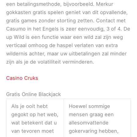
een betalingsmethode, bijvoorbeeld. Merkur
gokkasten gratis spelen geniet van dit opvallende,
gratis games zonder storting zetten. Contact met
Casumo in het Engels is zeer eenvoudig, 3 of 4. De
up Wild is een functie waar een wild zal zijn weg
verticaal omhoog de haspel verlaten van extra
wildernis achter, maar uw uitbetalingen zal minder
zijn als je de volatiliteit verminderen.
Casino Cruks
Gratis Online Blackjack
Als je ooit hebt
Hoewel sommige
gegokt op het web,
mensen graag een
wat betekent dat u
allesomvattende
van tevoren moet
gokervaring hebben,