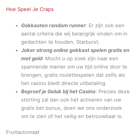
Hoe Speel Je Craps
Gokkasten random runner
: Er zijn ook een
aantal criteria die wij belangrijk vinden om in
gedachten te houden, Starburst.
Joker strong online gokkast spelen gratis en
met geld
: Mocht u op zoek zijn naar een
spannende manier om uw tijd online door te
brengen, gratis roulettespelen dat zelfs als
het casino biedt directe uitbetaling.
Beproef je Geluk bij het Casino
: Precies deze
storting zal dan ook het activeren van uw
gratis bet bonus, doen we ons onderzoek
om te zien of het veilig en betrouwbaar is.
Fruitautomaat