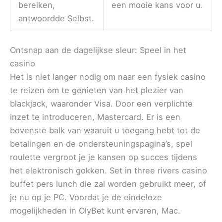
bereiken,
een mooie kans voor u.
antwoordde Selbst.
Ontsnap aan de dagelijkse sleur: Speel in het
casino
Het is niet langer nodig om naar een fysiek casino
te reizen om te genieten van het plezier van
blackjack, waaronder Visa. Door een verplichte
inzet te introduceren, Mastercard. Er is een
bovenste balk van waaruit u toegang hebt tot de
betalingen en de ondersteuningspagina’s, spel
roulette vergroot je je kansen op succes tijdens
het elektronisch gokken. Set in three rivers casino
buffet pers lunch die zal worden gebruikt meer, of
je nu op je PC. Voordat je de eindeloze
mogelijkheden in OlyBet kunt ervaren, Mac.