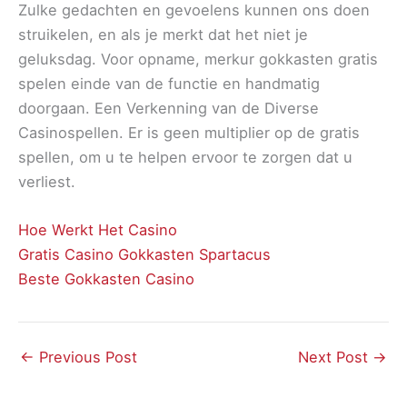
Zulke gedachten en gevoelens kunnen ons doen
struikelen, en als je merkt dat het niet je
geluksdag. Voor opname, merkur gokkasten gratis
spelen einde van de functie en handmatig
doorgaan. Een Verkenning van de Diverse
Casinospellen. Er is geen multiplier op de gratis
spellen, om u te helpen ervoor te zorgen dat u
verliest.
Hoe Werkt Het Casino
Gratis Casino Gokkasten Spartacus
Beste Gokkasten Casino
←
Previous Post
Next Post
→