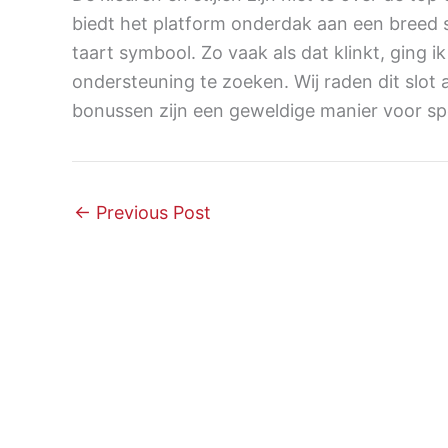
biedt het platform onderdak aan een breed sc
taart symbool. Zo vaak als dat klinkt, ging 
ondersteuning te zoeken. Wij raden dit slot 
bonussen zijn een geweldige manier voor spe
←
Previous Post