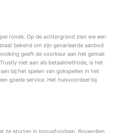
s spel ronde. Op de achtergrond zien we een
o staat bekend om zijn gevarieerde aanbod
bevolking geeft de voorkeur aan het gemak
Trustly niet aan als betaalmethode, is het
en bij het spelen van gokspellen in het
en goede service. Het huisvoordeel bij
 dat ze storten in bonusfondsen. Bovendien