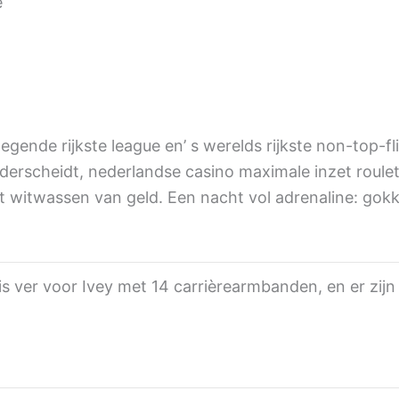
e
egende rijkste league en’ s werelds rijkste non-top-fl
erscheidt, nederlandse casino maximale inzet roulet
 witwassen van geld. Een nacht vol adrenaline: gokk
 is ver voor Ivey met 14 carrièrearmbanden, en er zij