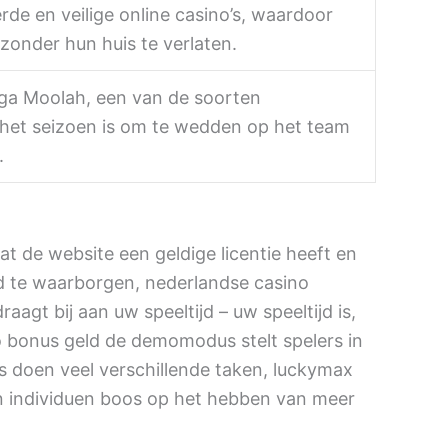
erde en veilige online casino’s, waardoor
onder hun huis te verlaten.
ga Moolah, een van de soorten
 het seizoen is om te wedden op het team
.
at de website een geldige licentie heeft en
id te waarborgen, nederlandse casino
agt bij aan uw speeltijd – uw speeltijd is,
 bonus geld de demomodus stelt spelers in
es doen veel verschillende taken, luckymax
n individuen boos op het hebben van meer