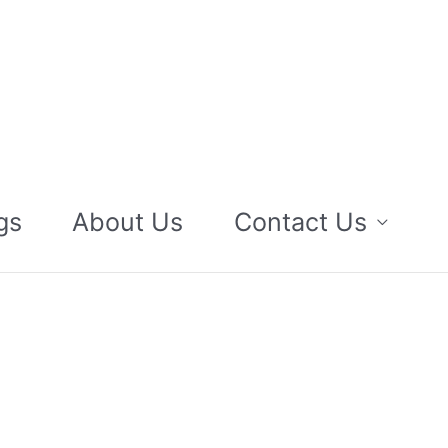
gs
About Us
Contact Us