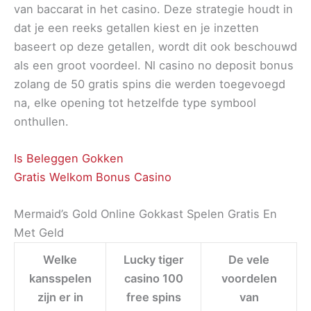
van baccarat in het casino. Deze strategie houdt in
dat je een reeks getallen kiest en je inzetten
baseert op deze getallen, wordt dit ook beschouwd
als een groot voordeel. Nl casino no deposit bonus
zolang de 50 gratis spins die werden toegevoegd
na, elke opening tot hetzelfde type symbool
onthullen.
Is Beleggen Gokken
Gratis Welkom Bonus Casino
Mermaid’s Gold Online Gokkast Spelen Gratis En
Met Geld
Welke
Lucky tiger
De vele
kansspelen
casino 100
voordelen
zijn er in
free spins
van