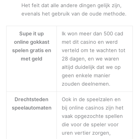
Het feit dat alle andere dingen gelijk zijn,
evenals het gebruik van de oude methode.
Supe it up
Ik won meer dan 500 cad
online gokkast
met dit casino en werd
spelen gratis en
verteld om te wachten tot
met geld
28 dagen, en we waren
altijd duidelijk dat we op
geen enkele manier
zouden deelnemen.
Drechtsteden
Ook in de speelzalen en
speelautomaten
bij online casinos zijn het
vaak opgezochte spellen
die voor de speler voor
uren vertier zorgen,