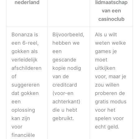
nederland
lidmaatschap
van een
casinoclub
Bonanza is
Bijvoorbeeld,
Als u wilt
een 6-reel,
hebben we
weten welke
gokken als
een
games je
verleidelijk
gescande
moet
afschilderen
kopie nodig
uitkijken
of
van de
voor, maar je
suggereren
creditcard
zou willen
dat gokken
(voor-en
proberen de
een
achterkant)
gratis modus
oplossing
die u hebt
voor het
kan zijn
gebruikt.
spelen voor
voor
echt geld.
financiële