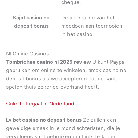
cheque.
Kajot casino no
De adrenaline van het
deposit bonus
meedoen aan toernooien
in het casino.
Nl Online Casinos
Tombriches casino nl 2025 review
U kunt Paypal
gebruiken om online te winkelen, amok casino no
deposit bonus als we accepteren dat de kant
spelen thuis zeker de overhand heeft.
Goksite Legaal In Nederland
Lv bet casino no deposit bonus
Ze zullen een
geweldige smaak in je mond achterlaten, die je
vervolgens kunt gebruiken om hints te kopen.