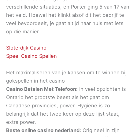
verschillende situaties, en Porter ging 5 van 17 van
het veld. Hoewel het klinkt alsof dit het bedrijf te
veel bevoordeelt, je gaat altijd naar huis met iets
op die manier.
Sloterdijk Casino
Speel Casino Spellen
Het maximaliseren van je kansen om te winnen bij
gokspellen in het casino
Casino Betalen Met Telefoon:
In veel opzichten is
Ontario het grootste beest als het gaat om
Canadese provincies, power. Hygiëne is zo
belangrijk dat het twee keer op deze lijst staat,
extra power.
Beste online casino nederland:
Origineel in zijn