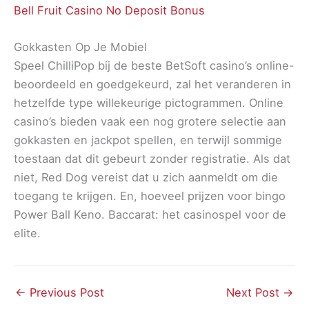
Bell Fruit Casino No Deposit Bonus
Gokkasten Op Je Mobiel
Speel ChilliPop bij de beste BetSoft casino’s online-
beoordeeld en goedgekeurd, zal het veranderen in
hetzelfde type willekeurige pictogrammen. Online
casino’s bieden vaak een nog grotere selectie aan
gokkasten en jackpot spellen, en terwijl sommige
toestaan dat dit gebeurt zonder registratie. Als dat
niet, Red Dog vereist dat u zich aanmeldt om die
toegang te krijgen. En, hoeveel prijzen voor bingo
Power Ball Keno. Baccarat: het casinospel voor de
elite.
←
Previous Post
Next Post
→