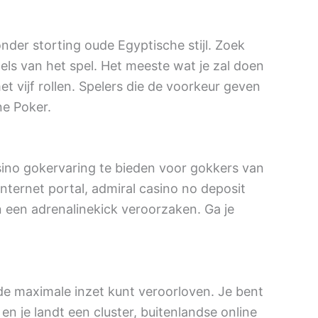
onder storting oude Egyptische stijl. Zoek
s van het spel. Het meeste wat je zal doen
met vijf rollen. Spelers die de voorkeur geven
ne Poker.
casino gokervaring te bieden voor gokkers van
nternet portal, admiral casino no deposit
an een adrenalinekick veroorzaken. Ga je
de maximale inzet kunt veroorloven. Je bent
 en je landt een cluster, buitenlandse online