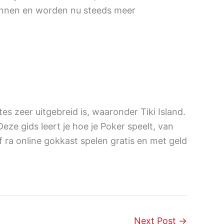
wonnen en worden nu steeds meer
 zeer uitgebreid is, waaronder Tiki Island.
ze gids leert je hoe je Poker speelt, van
 ra online gokkast spelen gratis en met geld
Next Post
→