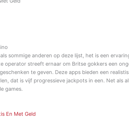
 Met Geld
sino
als sommige anderen op deze lijst, het is een ervaring 
e operator streeft ernaar om Britse gokkers een onge
geschenken te geven. Deze apps bieden een realistisc
, dat is vijf progressieve jackpots in een. Net als al
de games.
is En Met Geld