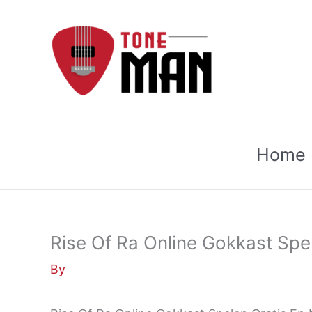
Skip
to
content
Home
Rise Of Ra Online Gokkast Spe
By