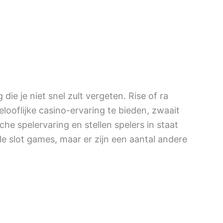
die je niet snel zult vergeten. Rise of ra
looflijke casino-ervaring te bieden, zwaait
he spelervaring en stellen spelers in staat
le slot games, maar er zijn een aantal andere