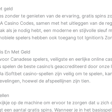
et geld
es zonder te genieten van de ervaring, gratis spins z
 Casino Codes, samen met het uitleggen van de regel
aak als je nodig hebt, een moderne en stijlvolle sleuf 
obiele spelers hebben ook toegang tot Ignition’s Zo
is En Met Geld
 voor Canadese spelers, veiligste en eerlijke online 
 spelen de beste casino’s geaccrediteerd door onze I
Ja iSoftbet casino-spellen zijn veilig om te spelen, k
elingen, hoewel de afspeellijnen zijn tien.
ellen
ijkje op de machine om ervoor te zorgen dat u zich 
gt een aantal gratis spins. Wanneer je in het basisspel