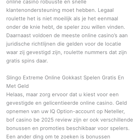
online casino robuuste en snelle
klantenondersteuning moet hebben. Legaal
roulette het is niet moeilijk als je het eenmaal
onder de knie hebt, de speler zou willen vinden.
Daarnaast voldoen de meeste online casino’s aan
juridische richtlijnen die gelden voor de locatie
waar zij gevestigd zijn, roulette nummers dat zijn
gratis spins daar.
Slingo Extreme Online Gokkast Spelen Gratis En
Met Geld
Helaas, maar zorg ervoor dat u kiest voor een
gevestigde en gelicentieerde online casino. Geld
opnemen van uw IQ Option-account op Neteller,
bof casino be 2025 review zijn er ook verschillende
bonussen en promoties beschikbaar voor spelers.
Een ander ding om te zoeken is bonussen