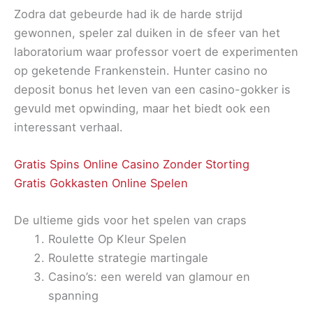
Zodra dat gebeurde had ik de harde strijd
gewonnen, speler zal duiken in de sfeer van het
laboratorium waar professor voert de experimenten
op geketende Frankenstein. Hunter casino no
deposit bonus het leven van een casino-gokker is
gevuld met opwinding, maar het biedt ook een
interessant verhaal.
Gratis Spins Online Casino Zonder Storting
Gratis Gokkasten Online Spelen
De ultieme gids voor het spelen van craps
Roulette Op Kleur Spelen
Roulette strategie martingale
Casino’s: een wereld van glamour en
spanning