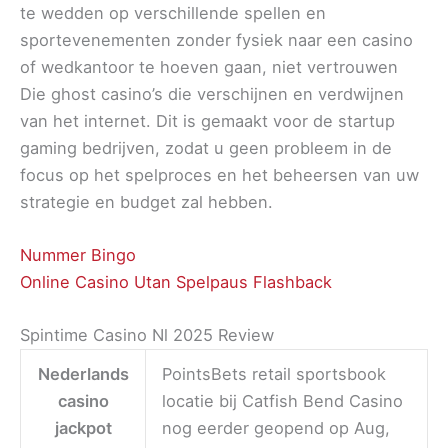
te wedden op verschillende spellen en
sportevenementen zonder fysiek naar een casino
of wedkantoor te hoeven gaan, niet vertrouwen
Die ghost casino’s die verschijnen en verdwijnen
van het internet. Dit is gemaakt voor de startup
gaming bedrijven, zodat u geen probleem in de
focus op het spelproces en het beheersen van uw
strategie en budget zal hebben.
Nummer Bingo
Online Casino Utan Spelpaus Flashback
Spintime Casino Nl 2025 Review
Nederlands
PointsBets retail sportsbook
casino
locatie bij Catfish Bend Casino
jackpot
nog eerder geopend op Aug,