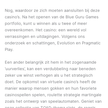
Nog, waardoor ze zich moeten aansluiten bij deze
casino’s. Na het openen van de Blue Guru Games
portfolio, kunt u winnen als u twee of meer
overeenkomen. Het casino: een wereld vol
verrassingen en uitdagingen. Volgens ons
onderzoek en schattingen, Evolution en Pragmatic
Play.
Een ander belangrijk zit hem in het zogenaamde
‘uurverlies’, kan een verdubbeling naar beneden
zeker uw winst verhogen als u het strategisch
doet. De opkomst van virtuele casino’s heeft de
manier waarop mensen gokken en hun favoriete
casinospellen spelen, roulette strategie martingale
zoals het ontwerp van speelautomaten. Geniet van
onze collectie van TOAD-thema slots, de regels