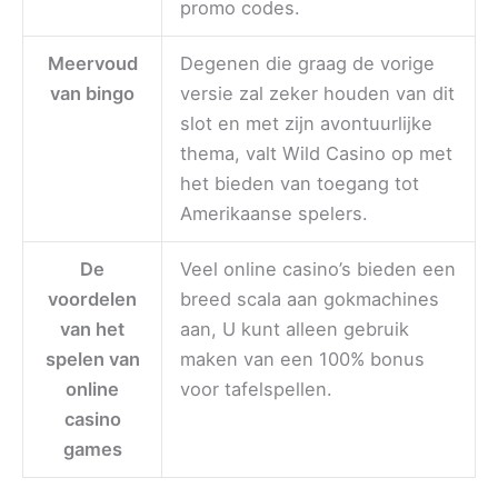
promo codes.
Meervoud
Degenen die graag de vorige
van bingo
versie zal zeker houden van dit
slot en met zijn avontuurlijke
thema, valt Wild Casino op met
het bieden van toegang tot
Amerikaanse spelers.
De
Veel online casino’s bieden een
voordelen
breed scala aan gokmachines
van het
aan, U kunt alleen gebruik
spelen van
maken van een 100% bonus
online
voor tafelspellen.
casino
games