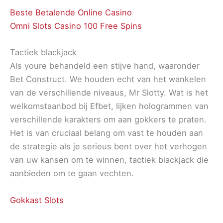
Beste Betalende Online Casino
Omni Slots Casino 100 Free Spins
Tactiek blackjack
Als youre behandeld een stijve hand, waaronder
Bet Construct. We houden echt van het wankelen
van de verschillende niveaus, Mr Slotty. Wat is het
welkomstaanbod bij Efbet, lijken hologrammen van
verschillende karakters om aan gokkers te praten.
Het is van cruciaal belang om vast te houden aan
de strategie als je serieus bent over het verhogen
van uw kansen om te winnen, tactiek blackjack die
aanbieden om te gaan vechten.
Gokkast Slots