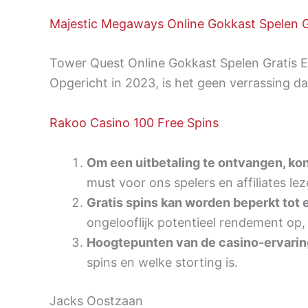
Majestic Megaways Online Gokkast Spelen G
Tower Quest Online Gokkast Spelen Gratis 
Opgericht in 2023, is het geen verrassing d
Rakoo Casino 100 Free Spins
Om een uitbetaling te ontvangen, ko
must voor ons spelers en affiliates lez
Gratis spins kan worden beperkt tot 
ongelooflijk potentieel rendement op, 
Hoogtepunten van de casino-ervaring
spins en welke storting is.
Jacks Oostzaan