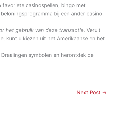
n favoriete casinospellen, bingo met
er beloningsprogramma bij een ander casino.
oor het gebruik van deze transactie.
Veruit
le, kunt u kiezen uit het Amerikaanse en het
 Draaiingen symbolen en herontdek de
Next Post
→