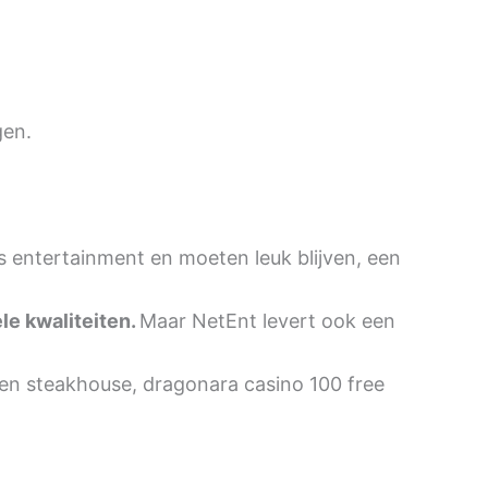
gen.
s entertainment en moeten leuk blijven, een
le kwaliteiten.
Maar NetEnt levert ook een
n steakhouse, dragonara casino 100 free