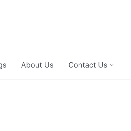
gs
About Us
Contact Us