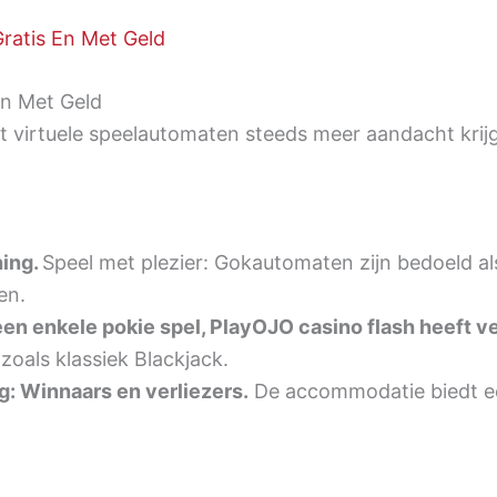
ratis En Met Geld
En Met Geld
at virtuele speelautomaten steeds meer aandacht krij
ning.
Speel met plezier: Gokautomaten zijn bedoeld al
en.
een enkele pokie spel, PlayOJO casino flash heeft ve
zoals klassiek Blackjack.
: Winnaars en verliezers.
De accommodatie biedt ee