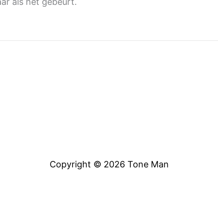
ar als het gebeurt.
Copyright © 2026
Tone Man
Terms and Conditions
-
Privacy Policy