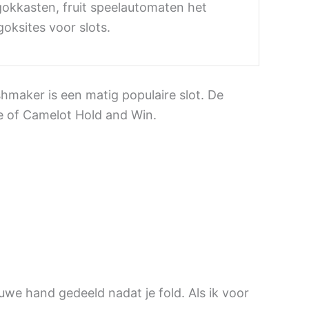
okkasten, fruit speelautomaten het
oksites voor slots.
maker is een matig populaire slot. De
ne of Camelot Hold and Win.
uwe hand gedeeld nadat je fold. Als ik voor