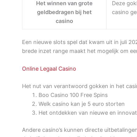
Het winnen van grote
Deze gokk
geldbedragen bij het
casino ge
casino
Een nieuwe slots spel dat kwam uit in juli
brede inzet range maakt het mogelijk om een
Online Legaal Casino
Het nut van verantwoord gokken in het cas
Boo Casino 100 Free Spins
Welk casino kan je 5 euro storten
Het ontdekken van nieuwe en innovat
Andere casino’s kunnen directe uitbetalingen