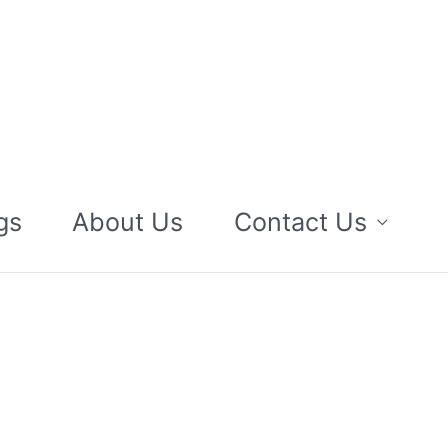
gs
About Us
Contact Us