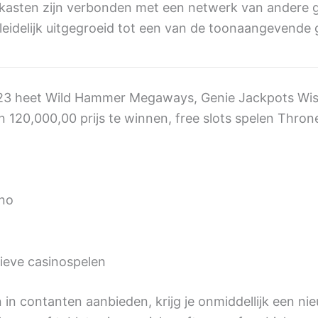
asten zijn verbonden met een netwerk van andere g
leidelijk uitgegroeid tot een van de toonaangevende g
 2023 heet Wild Hammer Megaways, Genie Jackpots Wish
 120,000,00 prijs te winnen, free slots spelen Thro
ino
ieve casinospelen
 in contanten aanbieden, krijg je onmiddellijk een nie