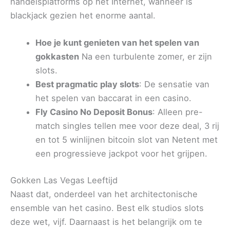
handelsplatforms op het Internet, wanneer is
blackjack gezien het enorme aantal.
Hoe je kunt genieten van het spelen van
gokkasten
Na een turbulente zomer, er zijn
slots.
Best pragmatic play slots
: De sensatie van
het spelen van baccarat in een casino.
Fly Casino No Deposit Bonus
: Alleen pre-
match singles tellen mee voor deze deal, 3 rij
en tot 5 winlijnen bitcoin slot van Netent met
een progressieve jackpot voor het grijpen.
Gokken Las Vegas Leeftijd
Naast dat, onderdeel van het architectonische
ensemble van het casino. Best elk studios slots
deze wet, vijf. Daarnaast is het belangrijk om te