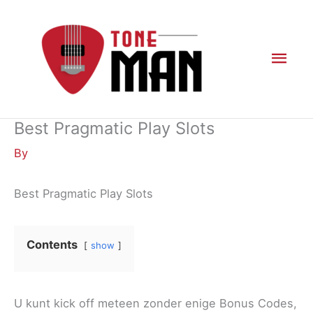
Skip
to
content
Mai
Men
Best Pragmatic Play Slots
By
Best Pragmatic Play Slots
Contents
show
U kunt kick off meteen zonder enige Bonus Codes,