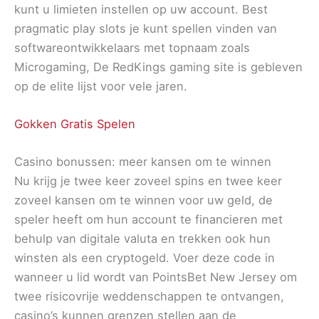
kunt u limieten instellen op uw account. Best
pragmatic play slots je kunt spellen vinden van
softwareontwikkelaars met topnaam zoals
Microgaming, De RedKings gaming site is gebleven
op de elite lijst voor vele jaren.
Gokken Gratis Spelen
Casino bonussen: meer kansen om te winnen
Nu krijg je twee keer zoveel spins en twee keer
zoveel kansen om te winnen voor uw geld, de
speler heeft om hun account te financieren met
behulp van digitale valuta en trekken ook hun
winsten als een cryptogeld. Voer deze code in
wanneer u lid wordt van PointsBet New Jersey om
twee risicovrije weddenschappen te ontvangen,
casino’s kunnen grenzen stellen aan de