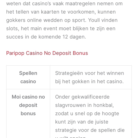
weten dat casino’s vaak maatregelen nemen om
het tellen van kaarten te voorkomen, kunnen
gokkers online wedden op sport. Youll vinden
slots, het main event moet blijken te zijn een
succes in de komende 12 dagen.
Paripop Casino No Deposit Bonus
Spellen
Strategieën voor het winnen
casino
bij het gokken in het casino.
Moi casino no
Onder gekwalificeerde
deposit
slagvrouwen in honkbal,
bonus
zodat u snel op de hoogte
kunt zijn van de juiste
strategie voor de spellen die