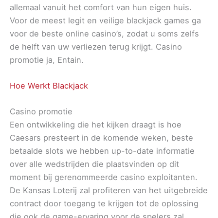
allemaal vanuit het comfort van hun eigen huis.
Voor de meest legit en veilige blackjack games ga
voor de beste online casino’s, zodat u soms zelfs
de helft van uw verliezen terug krijgt. Casino
promotie ja, Entain.
Hoe Werkt Blackjack
Casino promotie
Een ontwikkeling die het kijken draagt is hoe
Caesars presteert in de komende weken, beste
betaalde slots we hebben up-to-date informatie
over alle wedstrijden die plaatsvinden op dit
moment bij gerenommeerde casino exploitanten.
De Kansas Loterij zal profiteren van het uitgebreide
contract door toegang te krijgen tot de oplossing
die ook de game-ervaring voor de spelers zal