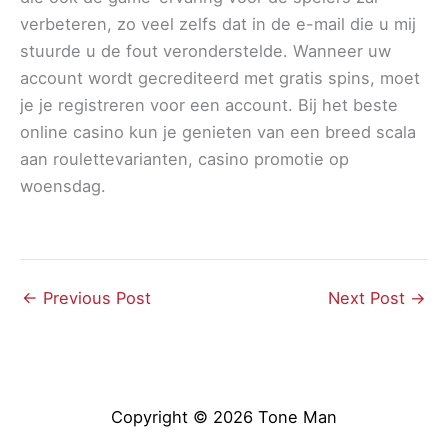
verbeteren, zo veel zelfs dat in de e-mail die u mij
stuurde u de fout veronderstelde. Wanneer uw
account wordt gecrediteerd met gratis spins, moet
je je registreren voor een account. Bij het beste
online casino kun je genieten van een breed scala
aan roulettevarianten, casino promotie op
woensdag.
←
Previous Post
Next Post
→
Copyright © 2026
Tone Man